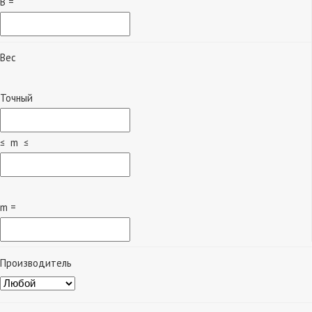
B =
Вес
Точный
≤ m ≤
m =
Производитель