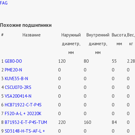
FAG
Похожие подшипники
#
Название
Наружный
Внутренний
Высота,
Вес,
диаметр,
диаметр,
мм
кг
мм
мм
1
GE80-DO
120
80
55
2.28
2
PME20-N
0
0
0
0
3
KUVE35-B-N
0
0
0
0
4
CSCU070-2RS
0
0
0
0
5
VSA200414-N
0
0
0
0
6
HCB71922-C-T-P4S
0
0
0
0
7
F520-A-L + 20220K
0
0
0
0
8
B71932-E-T-P4S-TUM
220
160
84
0
9
SD3148-H-TS-AF-L +
0
0
0
0