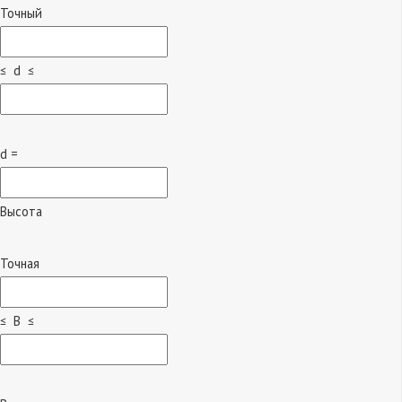
Точный
≤ d ≤
d =
Высота
Точная
≤ B ≤