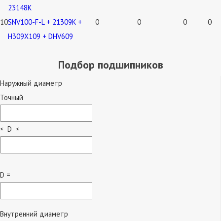
23148K
10
SNV100-F-L + 21309K +
0
0
0
0
H309X109 + DHV609
Подбор подшипников
Наружный диаметр
Точный
≤ D ≤
D =
Внутренний диаметр