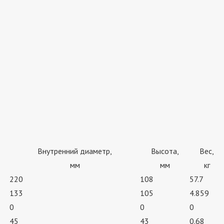
Внутренний диаметр,
Высота,
Вес,
мм
мм
кг
220
108
57.7
133
105
4.859
0
0
0
45
43
0.68