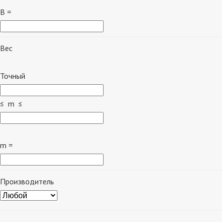
B =
Вес
Точный
≤ m ≤
m =
Производитель