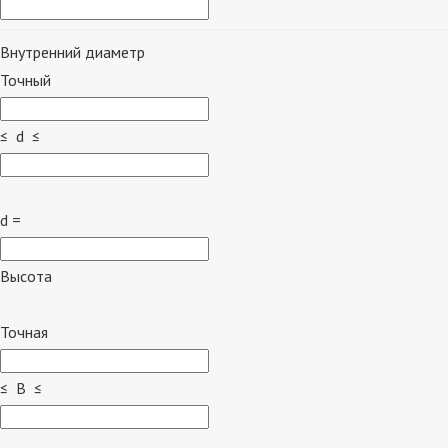
Внутренний диаметр
Точный
≤ d ≤
d =
Высота
Точная
≤ B ≤