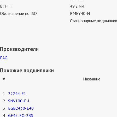
В; Н; Т
49.2 мм
Обозначение по ISO
RMEY40-N
Стационарные подшипник
Производители
FAG
Похожие подшипники
#
Название
1
22244-E1
2
SNV100-F-L
3
EGB2430-E40
4
GE45-FO-2RS