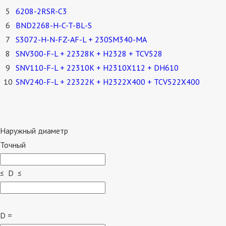
5
6208-2RSR-C3
6
BND2268-H-C-T-BL-S
7
S3072-H-N-FZ-AF-L + 230SM340-MA
8
SNV300-F-L + 22328K + H2328 + TCV528
9
SNV110-F-L + 22310K + H2310X112 + DH610
10
SNV240-F-L + 22322K + H2322X400 + TCV522X400
Наружный диаметр
Точный
≤ D ≤
D =