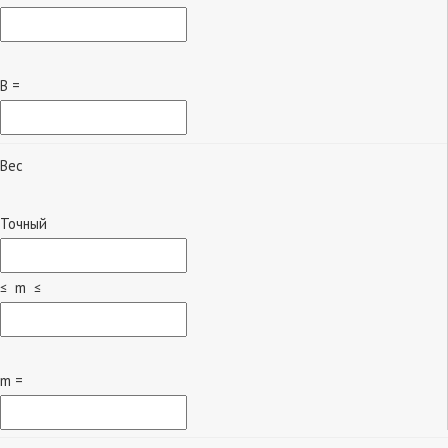
B =
Вес
Точный
≤ m ≤
m =