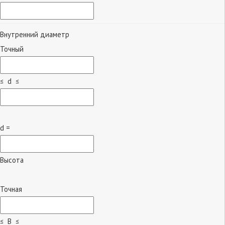
Внутренний диаметр
Точный
≤ d ≤
d =
Высота
Точная
≤ B ≤