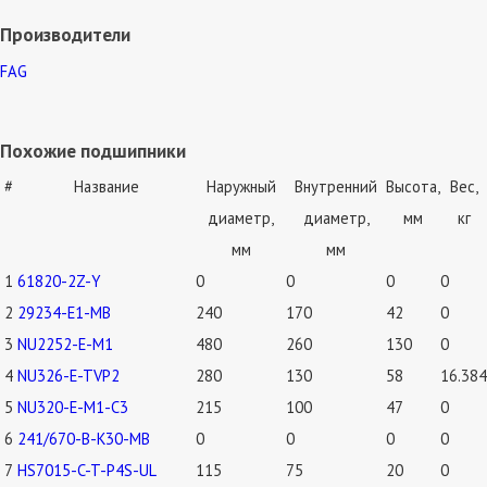
Производители
FAG
Похожие подшипники
#
Название
Наружный
Внутренний
Высота,
Вес,
диаметр,
диаметр,
мм
кг
мм
мм
1
61820-2Z-Y
0
0
0
0
2
29234-E1-MB
240
170
42
0
3
NU2252-E-M1
480
260
130
0
4
NU326-E-TVP2
280
130
58
16.384
5
NU320-E-M1-C3
215
100
47
0
6
241/670-B-K30-MB
0
0
0
0
7
HS7015-C-T-P4S-UL
115
75
20
0