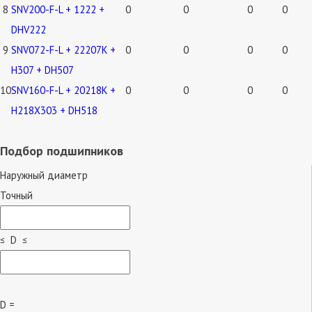
8
SNV200-F-L + 1222 +
0
0
0
0
DHV222
9
SNV072-F-L + 22207K +
0
0
0
0
H307 + DH507
10
SNV160-F-L + 20218K +
0
0
0
0
H218X303 + DH518
Подбор подшипников
Наружный диаметр
Точный
≤ D ≤
D =