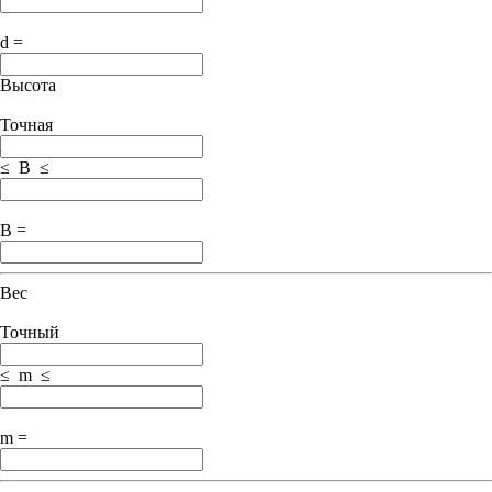
d =
Высота
Точная
≤ B ≤
B =
Вес
Точный
≤ m ≤
m =