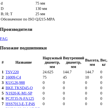
d
75 мм
D
130 мм
В; Н; Т
25 мм
Обозначение по ISO
QJ215-MPA
Производители
FAG
Похожие подшипники
Наружный
Внутренний
Высота,
Вес,
#
Название
диаметр,
диаметр,
мм
кг
мм
мм
1
TSV220
24.625
144.7
144.7
0
2
16009-C4
75
45
10
0
3
KUG26,988
0
0
0
0
4
BKE.TKSD45-O
0
0
0
0
5
N1920-K-M1-SP
0
0
0
0
6
PCJT35-N-FA125
0
0
0
0
7
HSS7013-E-T-P4S
0
0
0
0