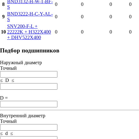
BND3132-H-W-T-BF-
8
0
0
0
0
S
BND3222-H-C-Y-AL-
9
0
0
0
0
S
SNV200-F-L +
10
22222K + H322X400
0
0
0
0
+ DHV522X400
Подбор подшипников
Наружный диаметр
Точный
≤ D ≤
D =
Внутренний диаметр
Точный
≤ d ≤