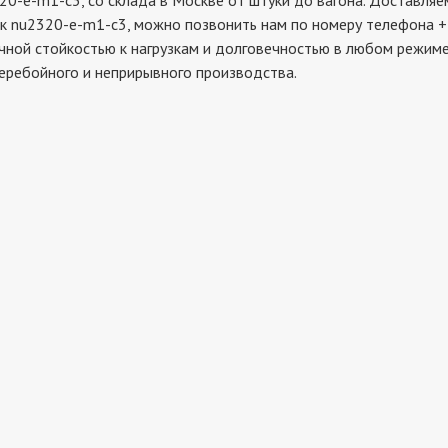
-m1-c3, со склада в Москве от штуки до вагона. Доставляем 
к nu2320-e-m1-c3, можно позвонить нам по номеру телефона +7
чной стойкостью к нагрузкам и долговечностью в любом режиме
еребойного и неприрывного производства.