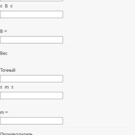
≤ B ≤
B =
Вес
Точный
≤ m ≤
m =
Производитель