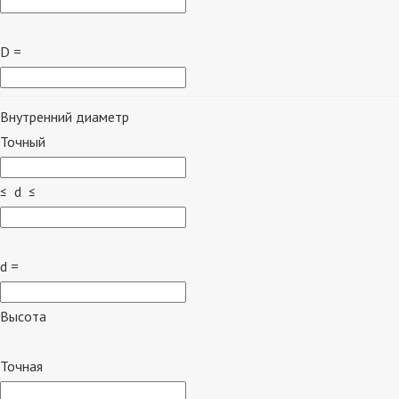
D =
Внутренний диаметр
Точный
≤ d ≤
d =
Высота
Точная