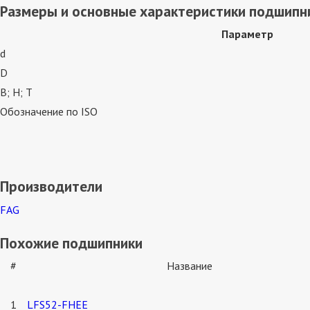
Размеры и основные характеристики подшипн
Параметр
d
D
В; Н; Т
Обозначение по ISO
Производители
FAG
Похожие подшипники
#
Название
1
LFS52-FHEE