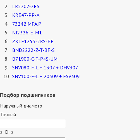
2
LR5207-2RS
3
KRE47-PP-A
4
7324В.МРА.P
5
NJ2326-E-M1
6
ZKLF1255-2RS-PE
7
BND2222-Z-T-BF-S
8
B71900-C-T-P4S-UM
9
SNV080-F-L + 1307 + DHV307
10
SNV100-F-L + 20309 + FSV309
Подбор подшипников
Наружный диаметр
Точный
≤ D ≤