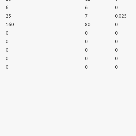
6
6
0
25
7
0.025
160
80
0
0
0
0
0
0
0
0
0
0
0
0
0
0
0
0