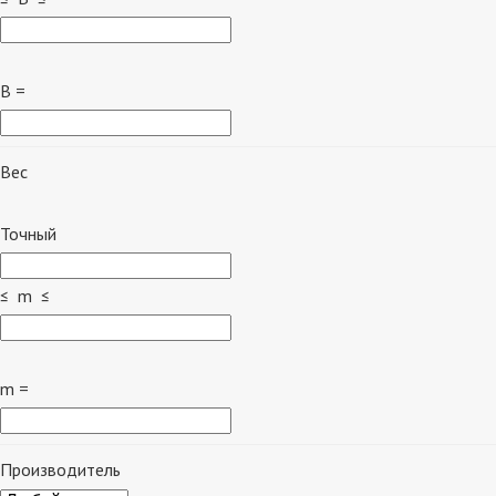
B =
Вес
Точный
≤ m ≤
m =
Производитель