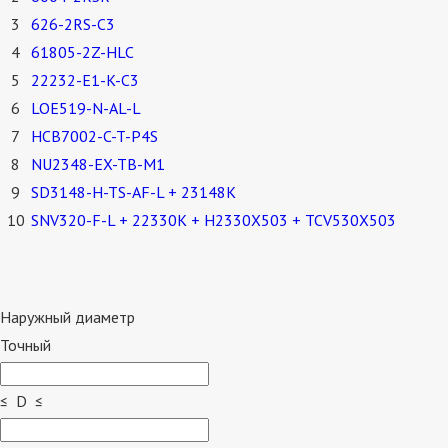
3
626-2RS-C3
4
61805-2Z-HLC
5
22232-E1-K-C3
6
LOE519-N-AL-L
7
HCB7002-C-T-P4S
8
NU2348-EX-TB-M1
9
SD3148-H-TS-AF-L + 23148K
10
SNV320-F-L + 22330K + H2330X503 + TCV530X503
Наружный диаметр
Точный
≤ D ≤