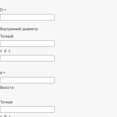
D =
Внутренний диаметр
Точный
≤ d ≤
d =
Высота
Точная
≤ B ≤