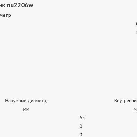
ик nu2206w
метр
Наружный диаметр,
Внутренни
мм
м
65
0
0