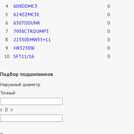
4
609DDMC3
0
5
624ZZMC3E
0
6
6307DDUNR
0
7
7936CTRDUMP3
0
8
22330EMW33+11
0
9
HR32309J
0
10
SFT11/16
0
Подбор подшипников
Наружный диаметр
Точный
≤ D ≤