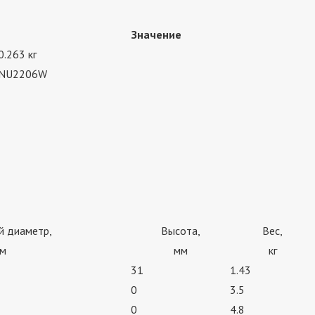
Значение
0.263 кг
NU2206W
й диаметр,
Высота,
Вес,
м
мм
кг
31
1.43
0
3.5
0
4.8