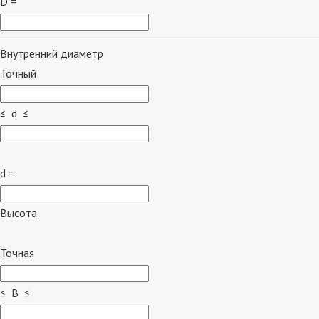
D =
Внутренний диаметр
Точный
≤ d ≤
d =
Высота
Точная
≤ B ≤