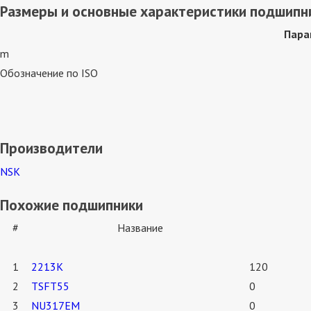
Размеры и основные характеристики подшипн
Пара
m
Обозначение по ISO
Производители
NSK
Похожие подшипники
#
Название
1
2213K
120
2
TSFT55
0
3
NU317EM
0