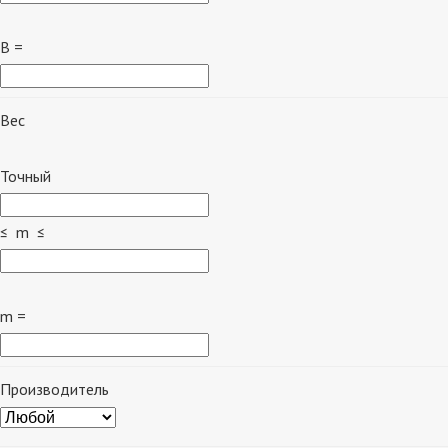
B =
Вес
Точный
≤ m ≤
m =
Производитель