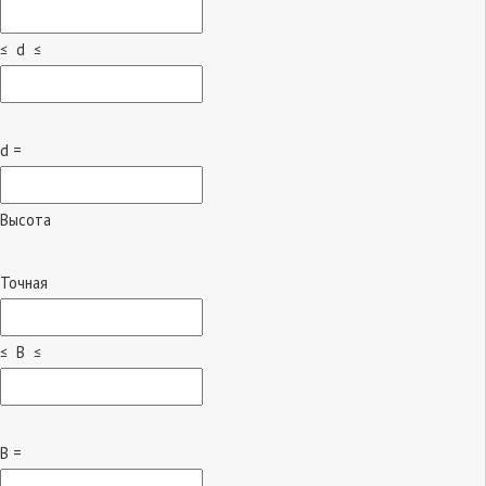
≤ d ≤
d =
Высота
Точная
≤ B ≤
B =