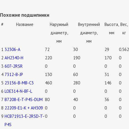
Похожие подшипники
#
Название
Наружный
Внутренний
Высота,
Вес,
диаметр,
диаметр,
мм
кг
мм
мм
1
32306-A
72
30
29
0.562
2
AH2340-H
220
190
170
0
3
607-2RSR
0
0
0
0
4
7312-B-JP
130
60
31
0
5
23156-B-MB-C3
460
280
146
0
6
LOE314-N-BF-L
0
0
0
0
7
B7208-E-T-P4S-DUM
80
40
36
0
8
22209-E1-K + AH309
0
0
0
0
9
HCB71913-E-2RSD-T-
0
0
0
0
P4S