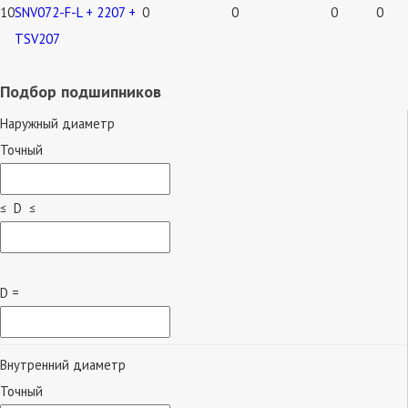
10
SNV072-F-L + 2207 +
0
0
0
0
TSV207
Подбор подшипников
Наружный диаметр
Точный
≤ D ≤
D =
Внутренний диаметр
Точный