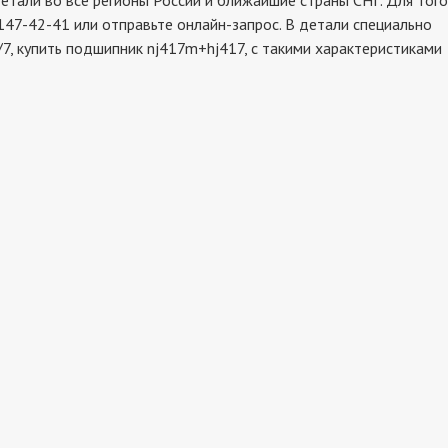
али во все регионы России и ближайшие страны СНГ. Для того
147-42-41 или отправьте онлайн-запрос. В детали специально
7, купить подшипник nj417m+hj417, с такими характеристиками