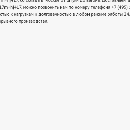
417, со склада в Москве от штуки до вагона. Доставляем дет
17m+hj417, можно позвонить нам по номеру телефона +7 (495) 
стью к нагрузкам и долговечностью в любом режиме работы 24/
ирывного производства.