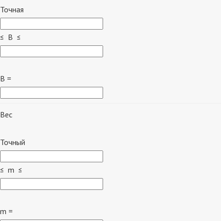
Точная
≤ B ≤
B =
Вес
Точный
≤ m ≤
m =