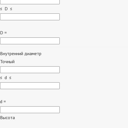
≤ D ≤
D =
Внутренний диаметр
Точный
≤ d ≤
d =
Высота