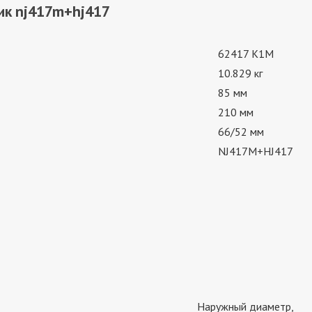
ик nj417m+hj417
62417 К1М
10.829 кг
85 мм
210 мм
66/52 мм
NJ417M+HJ417
Наружный диаметр,