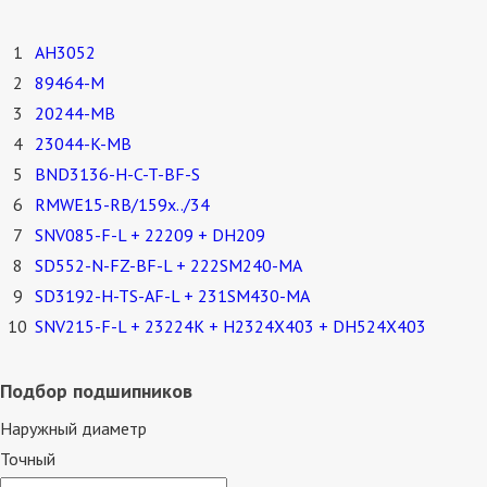
1
AH3052
2
89464-M
3
20244-MB
4
23044-K-MB
5
BND3136-H-C-T-BF-S
6
RMWE15-RB/159x../34
7
SNV085-F-L + 22209 + DH209
8
SD552-N-FZ-BF-L + 222SM240-MA
9
SD3192-H-TS-AF-L + 231SM430-MA
10
SNV215-F-L + 23224K + H2324X403 + DH524X403
Подбор подшипников
Наружный диаметр
Точный