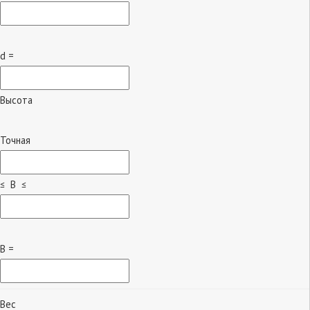
d =
Высота
Точная
≤ B ≤
B =
Вес