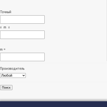
Точный
≤ m ≤
m =
Производитель
Поиск