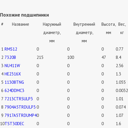
Похожие подшипники
#
Название
Наружный
Внутренний
Высота,
Вес,
диаметр,
диаметр,
мм
кг
мм
мм
1
RMS12
0
0
0
0.77
2
7320B
215
100
47
8.4
3
NU411W
0
0
0
2.56
4
HE2316X
0
0
0
1.3
5
11308TNG
0
0
0
1.055
6
624DDMC3
0
0
0
0.0032
7
7213CTRSULP3
0
0
0
1.01
8
7904A5TRDULP3
0
0
0
0.074
9
7917A5TRDUMP4
0
0
0
1.07
10
TST30DEC
0
0
0
1.6