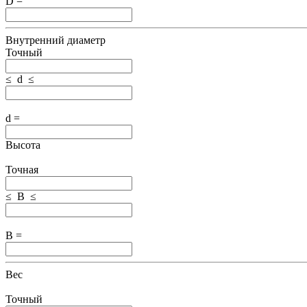
D =
Внутренний диаметр
Точный
≤ d ≤
d =
Высота
Точная
≤ B ≤
B =
Вес
Точный