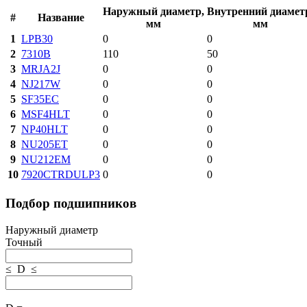
Наружный диаметр,
Внутренний диамет
#
Название
мм
мм
1
LPB30
0
0
2
7310B
110
50
3
MRJA2J
0
0
4
NJ217W
0
0
5
SF35EC
0
0
6
MSF4HLT
0
0
7
NP40HLT
0
0
8
NU205ET
0
0
9
NU212EM
0
0
10
7920CTRDULP3
0
0
Подбор подшипников
Наружный диаметр
Точный
≤ D ≤