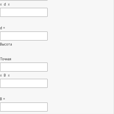
≤ d ≤
d =
Высота
Точная
≤ B ≤
B =