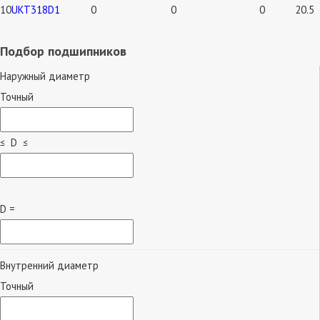
10
UKT318D1
0
0
0
20.5
Подбор подшипников
Наружный диаметр
Точный
≤ D ≤
D =
Внутренний диаметр
Точный