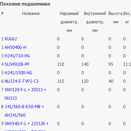
Похожие подшипники
#
Название
Наружный
Внутренний
Высота,
Вес,
диаметр,
диаметр,
мм
кг
мм
мм
1
KUG62
0
0
0
0
2
AH3040G-H
0
0
0
0
3
H241/710-HG
0
0
0
0
4
SL045028-PP
210
140
95
11.1
5
H241/1500-HG
0
0
0
0
6
NU224-E-TVP2-C3
215
120
40
0
7
SNV120-F-L + 20213 +
0
0
0
0
DH213
8
241/560-B-K30-MB +
0
0
0
0
AH241/560
9
SNV340-F-L + 22332K +
0
0
0
0