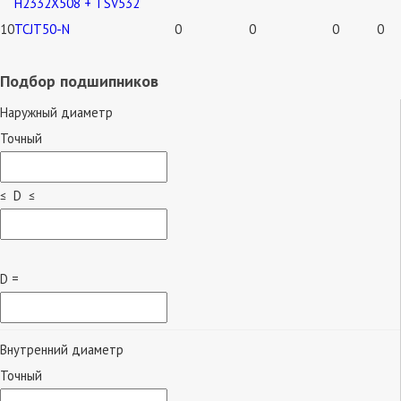
H2332X508 + TSV532
10
TCJT50-N
0
0
0
0
Подбор подшипников
Наружный диаметр
Точный
≤ D ≤
D =
Внутренний диаметр
Точный