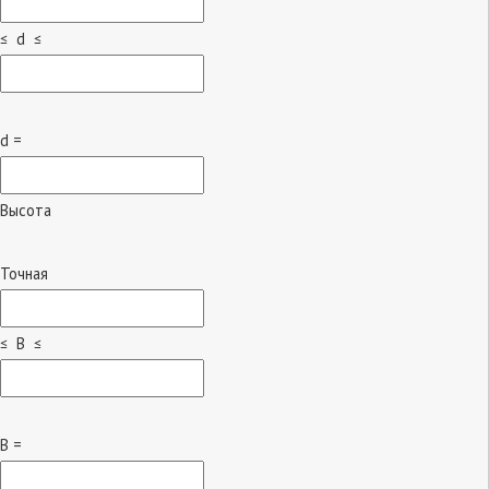
≤ d ≤
d =
Высота
Точная
≤ B ≤
B =