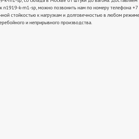
m1-sp, со склада в Москве от штуки до вагона. Доставляем д
к n1919-k-m1-sp, можно позвонить нам по номеру телефона +7 
чной стойкостью к нагрузкам и долговечностью в любом режиме
еребойного и неприрывного производства.