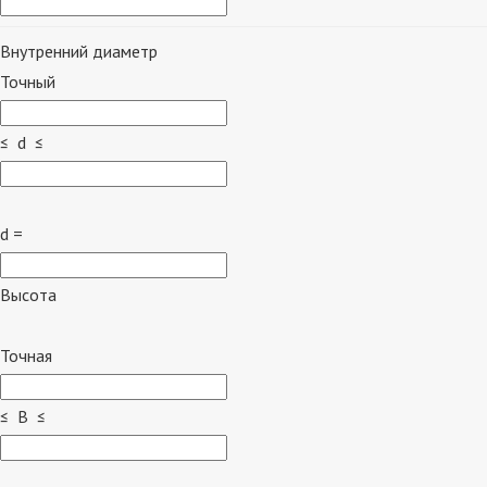
Внутренний диаметр
Точный
≤ d ≤
d =
Высота
Точная
≤ B ≤