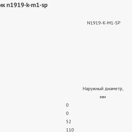
ик n1919-k-m1-sp
N1919-K-M1-SP
Наружный диаметр,
мм
0
0
52
110