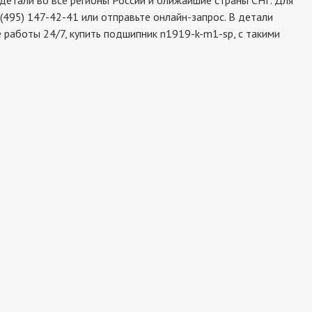
етали во все регионы России и ближайшие страны СНГ. Для
(495) 147-42-41 или отправьте онлайн-запрос. В детали
 работы 24/7, купить подшипник n1919-k-m1-sp, с такими