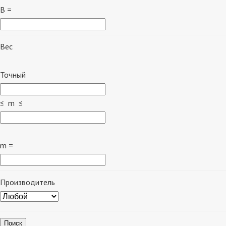
B =
Вес
Точный
≤ m ≤
m =
Производитель
Поиск