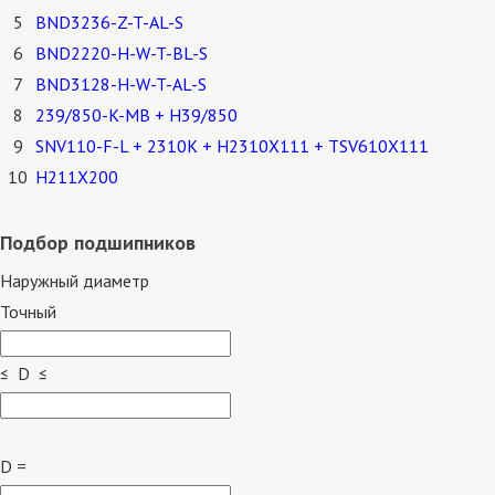
5
BND3236-Z-T-AL-S
6
BND2220-H-W-T-BL-S
7
BND3128-H-W-T-AL-S
8
239/850-K-MB + H39/850
9
SNV110-F-L + 2310K + H2310X111 + TSV610X111
10
H211X200
Подбор подшипников
Наружный диаметр
Точный
≤ D ≤
D =