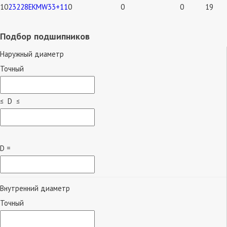
10
23228EKMW33+11
0
0
0
19
Подбор подшипников
Наружный диаметр
Точный
≤ D ≤
D =
Внутренний диаметр
Точный