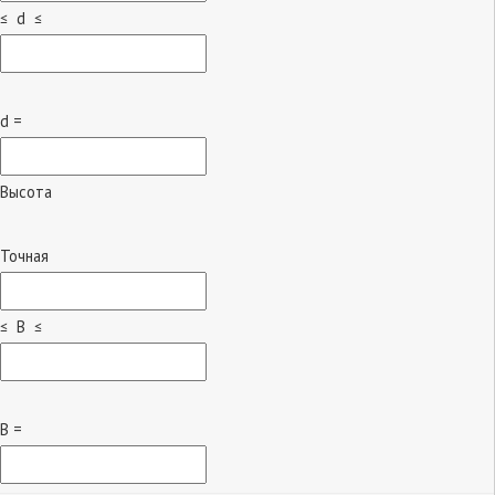
≤ d ≤
d =
Высота
Точная
≤ B ≤
B =