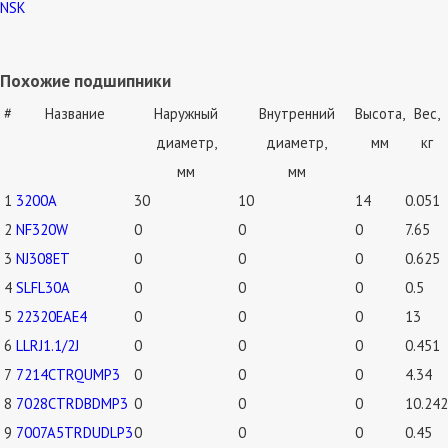
NSK
Похожие подшипники
#
Название
Наружный
Внутренний
Высота,
Вес,
диаметр,
диаметр,
мм
кг
мм
мм
1
3200A
30
10
14
0.051
2
NF320W
0
0
0
7.65
3
NJ308ET
0
0
0
0.625
4
SLFL30A
0
0
0
0.5
5
22320EAE4
0
0
0
13
6
LLRJ1.1/2J
0
0
0
0.451
7
7214CTRQUMP3
0
0
0
4.34
8
7028CTRDBDMP3
0
0
0
10.242
9
7007A5TRDUDLP3
0
0
0
0.45