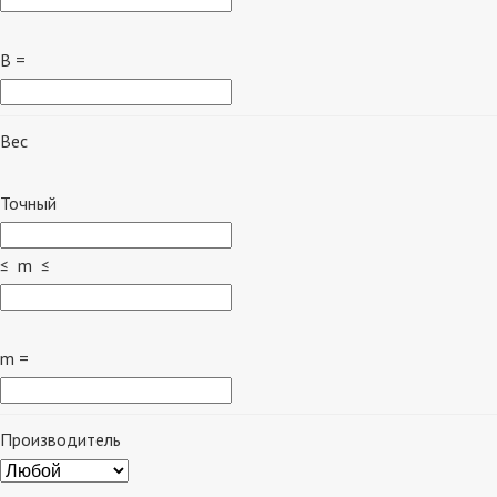
B =
Вес
Точный
≤ m ≤
m =
Производитель