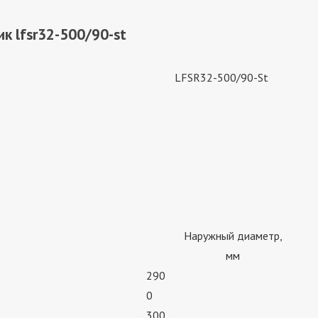
к lfsr32-500/90-st
LFSR32-500/90-St
Наружный диаметр,
мм
290
0
300