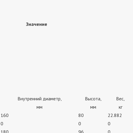
Значение
Внутренний диаметр,
Высота,
Вес,
мм
мм
кг
160
80
22.882
0
0
0
180
96
0