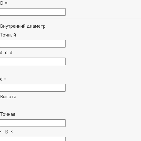
D =
Внутренний диаметр
Точный
≤ d ≤
d =
Высота
Точная
≤ B ≤