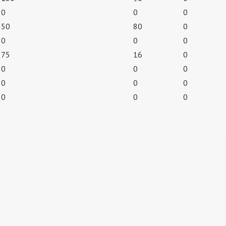
0
0
0
50
80
0
0
0
0
75
16
0
0
0
0
0
0
0
0
0
0