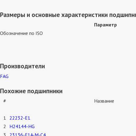
Размеры и основные характеристики подшипни
Параметр
Обозначение по ISO
Производители
FAG
Похожие подшипники
#
Название
1
22232-E1
2
H24144-HG
3
23136-E1A-M-C4