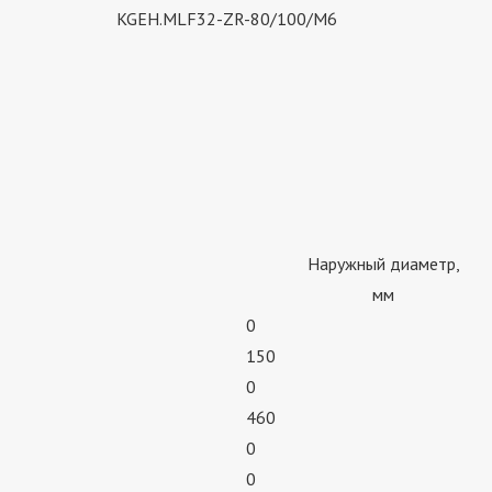
KGEH.MLF32-ZR-80/100/M6
Наружный диаметр,
мм
0
150
0
460
0
0