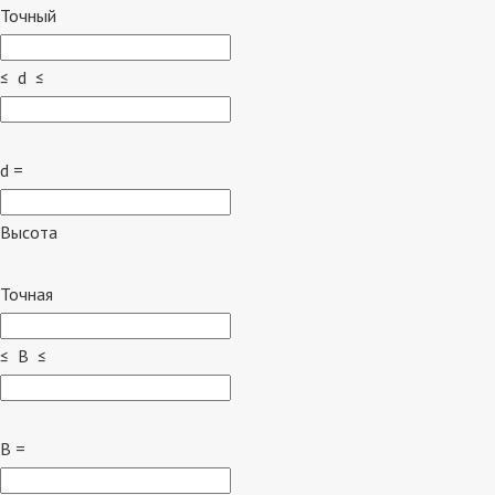
Точный
≤ d ≤
d =
Высота
Точная
≤ B ≤
B =