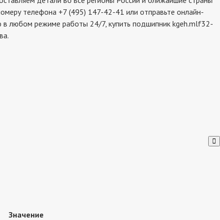
ставляем детали во все регионы России и ближайшие страны
номеру телефона +7 (495) 147-42-41 или отправьте онлайн-
ю в любом режиме работы 24/7, купить подшипник kgeh.mlf32-
ва.
Значение