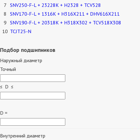
7
SNV250-F-L + 23228K + H2328 + TCV528
8
SNV170-F-L + 1316K + H316X211 + DHV616X211
9
SNV190-F-L + 20318K + H318X302 + TCV518X308
10
TCJT25-N
Подбор подшипников
Наружный диаметр
Точный
≤ D ≤
D =
Внутренний диаметр