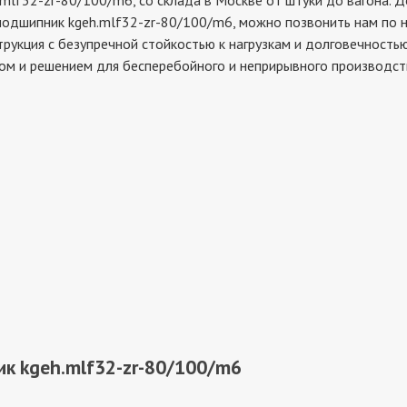
32-zr-80/100/m6, со склада в Москве от штуки до вагона. До
 подшипник kgeh.mlf32-zr-80/100/m6, можно позвонить нам по 
трукция с безупречной стойкостью к нагрузкам и долговечность
ом и решением для бесперебойного и неприрывного производст
к kgeh.mlf32-zr-80/100/m6