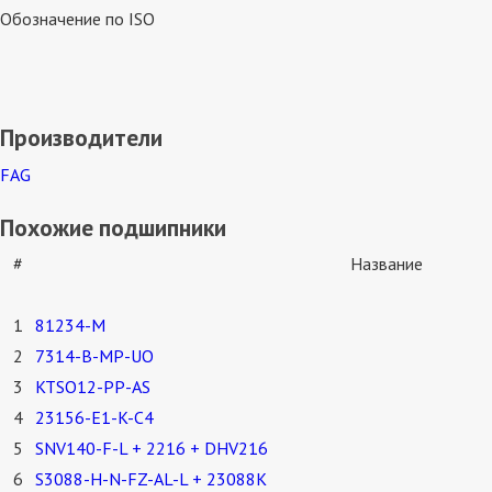
Обозначение по ISO
Производители
FAG
Похожие подшипники
#
Название
1
81234-M
2
7314-B-MP-UO
3
KTSO12-PP-AS
4
23156-E1-K-C4
5
SNV140-F-L + 2216 + DHV216
6
S3088-H-N-FZ-AL-L + 23088K