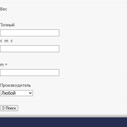
Вес
Точный
≤ m ≤
m =
Производитель
Поиск