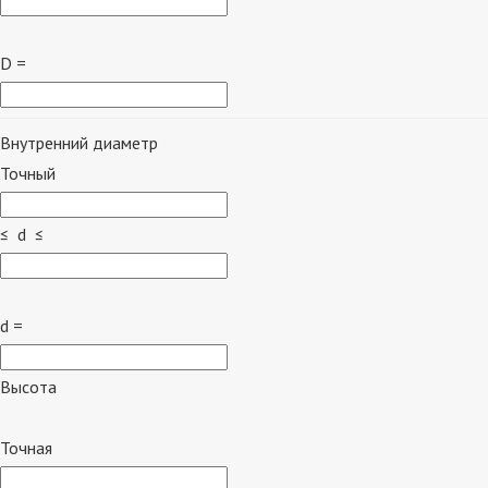
D =
Внутренний диаметр
Точный
≤ d ≤
d =
Высота
Точная