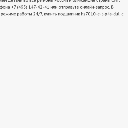
ем детали во все регионы России и ближайшие страны СНГ.
фона +7 (495) 147-42-41 или отправьте онлайн-запрос. В
режиме работы 24/7, купить подшипник hs7010-e-t-p4s-dul, с