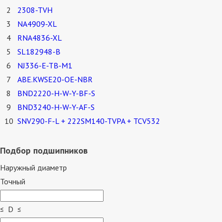
2
2308-TVH
3
NA4909-XL
4
RNA4836-XL
5
SL182948-B
6
NJ336-E-TB-M1
7
ABE.KWSE20-OE-NBR
8
BND2220-H-W-Y-BF-S
9
BND3240-H-W-Y-AF-S
10
SNV290-F-L + 222SM140-TVPA + TCV532
Подбор подшипников
Наружный диаметр
Точный
≤ D ≤