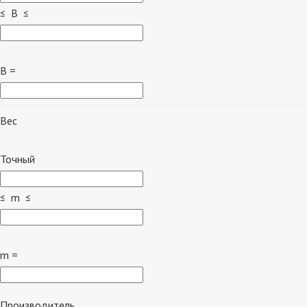
≤ B ≤
B =
Вес
Точный
≤ m ≤
m =
Производитель