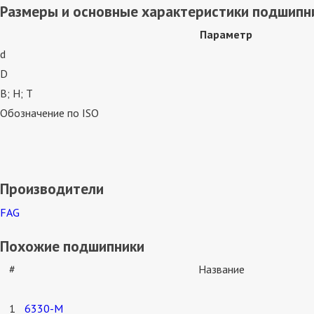
Размеры и основные характеристики подшипни
Параметр
d
D
В; Н; Т
Обозначение по ISO
Производители
FAG
Похожие подшипники
#
Название
1
6330-M