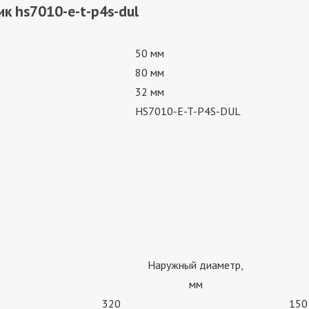
к hs7010-e-t-p4s-dul
50 мм
80 мм
32 мм
HS7010-E-T-P4S-DUL
Наружный диаметр,
мм
320
150