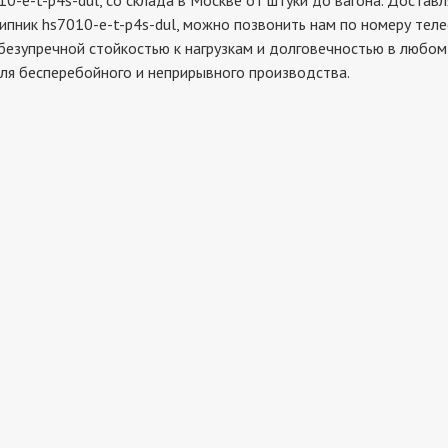
t-p4s-dul, со склада в Москве от штуки до вагона. Доставля
ипник hs7010-e-t-p4s-dul, можно позвонить нам по номеру теле
безупречной стойкостью к нагрузкам и долговечностью в любом 
ля бесперебойного и неприрывного производства.