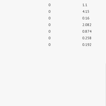
0
1.1
0
4.15
0
0.16
0
2.082
0
0.874
0
0.258
0
0.192