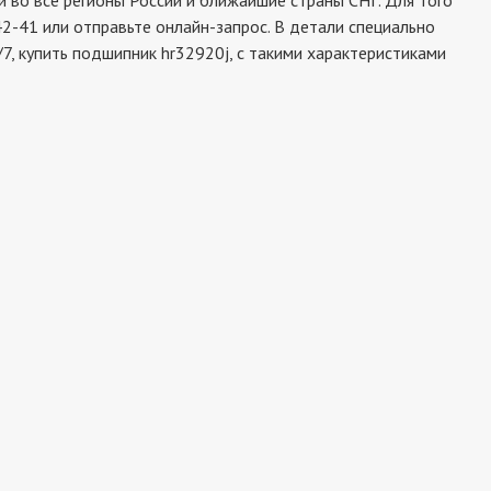
во все регионы России и ближайшие страны СНГ. Для того
2-41 или отправьте онлайн-запрос. В детали специально
7, купить подшипник hr32920j, с такими характеристиками