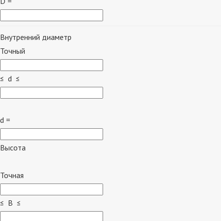
D =
Внутренний диаметр
Точный
≤ d ≤
d =
Высота
Точная
≤ B ≤