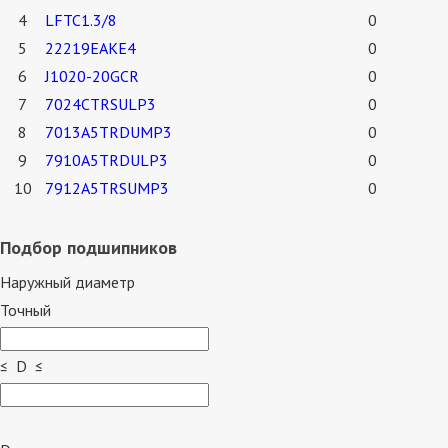
4
LFTC1.3/8
0
5
22219EAKE4
0
6
J1020-20GCR
0
7
7024CTRSULP3
0
8
7013A5TRDUMP3
0
9
7910A5TRDULP3
0
10
7912A5TRSUMP3
0
Подбор подшипников
Наружный диаметр
Точный
≤ D ≤