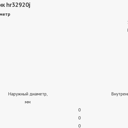
ик hr32920j
метр
Наружный диаметр,
Внутрен
мм
0
0
0