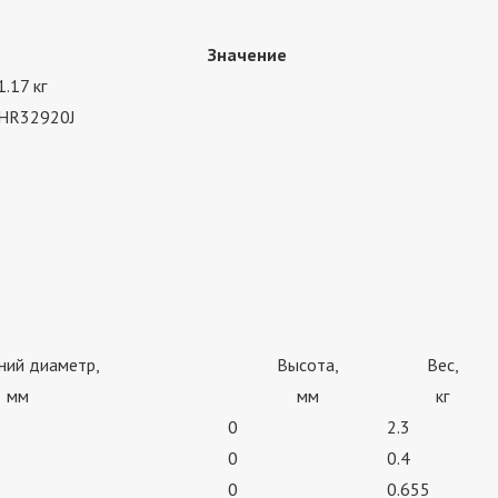
Значение
1.17 кг
HR32920J
ний диаметр,
Высота,
Вес,
мм
мм
кг
0
2.3
0
0.4
0
0.655