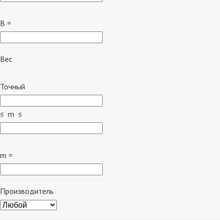
B =
Вес
Точный
≤ m ≤
m =
Производитель