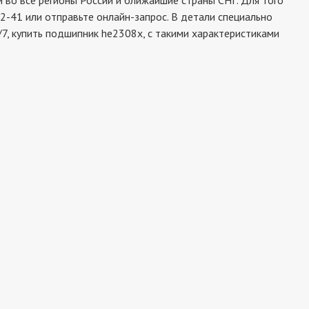
во все регионы России и ближайшие страны СНГ. Для того
2-41 или отправьте онлайн-запрос. В детали специально
7, купить подшипник he2308x, с такими характеристиками