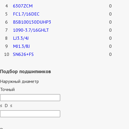
4
6307ZCM
0
5
FC1.7/16DEC
0
6
BSB100150DUHP3
0
7
1090-3.7/16GHLT
0
8
LJ3.3/4J
0
9
MJ1.3/8J
0
10
SN626+FS
0
Подбор подшипников
Наружный диаметр
Точный
≤ D ≤