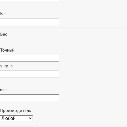
B =
Вес
Точный
≤ m ≤
m =
Производитель