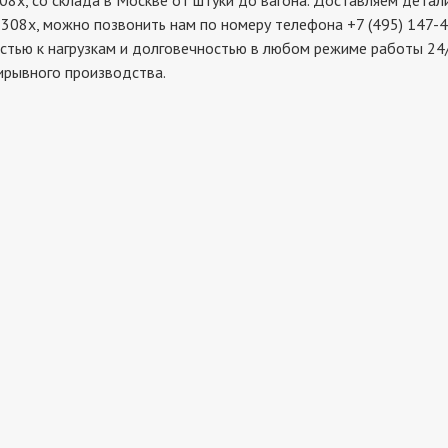
 со склада в Москве от штуки до вагона. Доставляем детали 
308x, можно позвонить нам по номеру телефона +7 (495) 147-4
стью к нагрузкам и долговечностью в любом режиме работы 24/
ирывного производства.