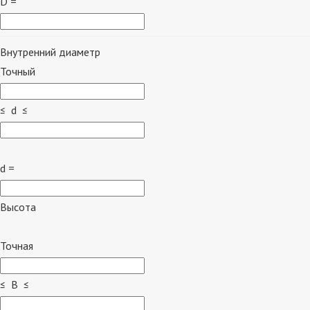
D =
Внутренний диаметр
Точный
≤ d ≤
d =
Высота
Точная
≤ B ≤