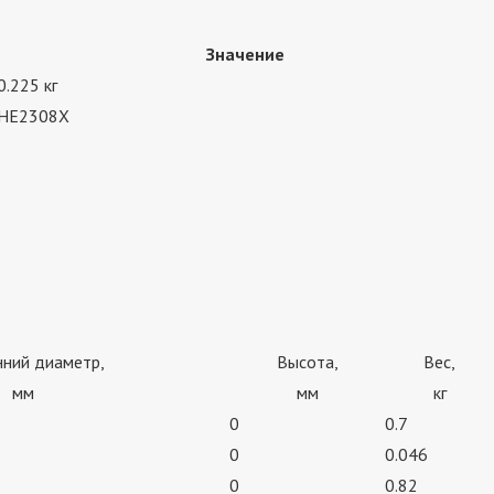
Значение
0.225 кг
HE2308X
нний диаметр,
Высота,
Вес,
мм
мм
кг
0
0.7
0
0.046
0
0.82