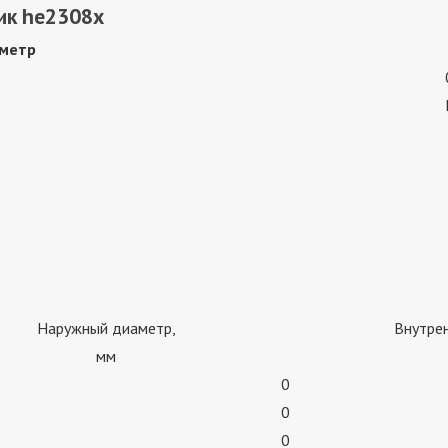
ик he2308x
метр
Наружный диаметр,
Внутре
мм
0
0
0