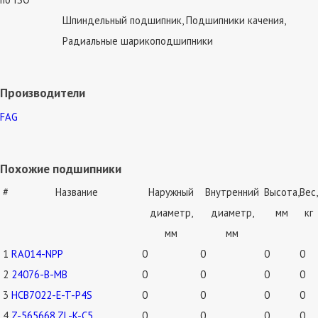
Шпиндельный подшипник, Подшипники качения,
Радиальные шарикоподшипники
Производители
FAG
Похожие подшипники
#
Название
Наружный
Внутренний
Высота,
Вес,
диаметр,
диаметр,
мм
кг
мм
мм
1
RA014-NPP
0
0
0
0
2
24076-B-MB
0
0
0
0
3
HCB7022-E-T-P4S
0
0
0
0
4
Z-565668.ZL-K-C5
0
0
0
0