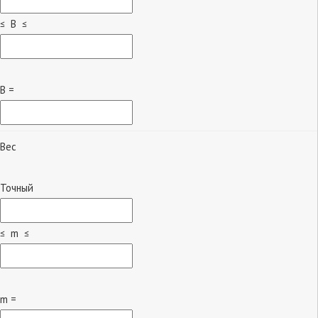
≤ B ≤
B =
Вес
Точный
≤ m ≤
m =