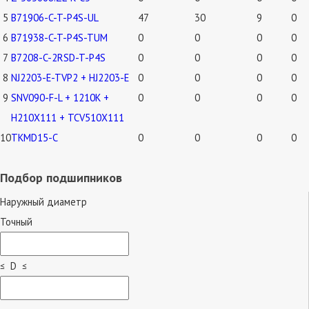
5
B71906-C-T-P4S-UL
47
30
9
0
6
B71938-C-T-P4S-TUM
0
0
0
0
7
B7208-C-2RSD-T-P4S
0
0
0
0
8
NJ2203-E-TVP2 + HJ2203-E
0
0
0
0
9
SNV090-F-L + 1210K +
0
0
0
0
H210X111 + TCV510X111
10
TKMD15-C
0
0
0
0
Подбор подшипников
Наружный диаметр
Точный
≤ D ≤