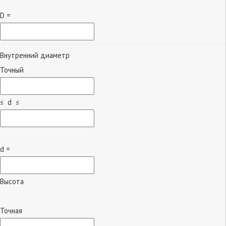
D =
Внутренний диаметр
Точный
≤ d ≤
d =
Высота
Точная