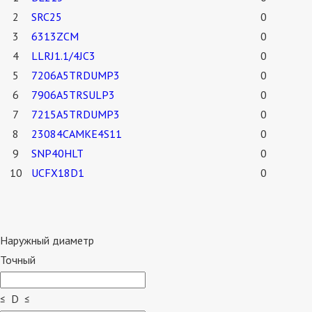
2
SRC25
0
3
6313ZCM
0
4
LLRJ1.1/4JC3
0
5
7206A5TRDUMP3
0
6
7906A5TRSULP3
0
7
7215A5TRDUMP3
0
8
23084CAMKE4S11
0
9
SNP40HLT
0
10
UCFX18D1
0
Наружный диаметр
Точный
≤ D ≤