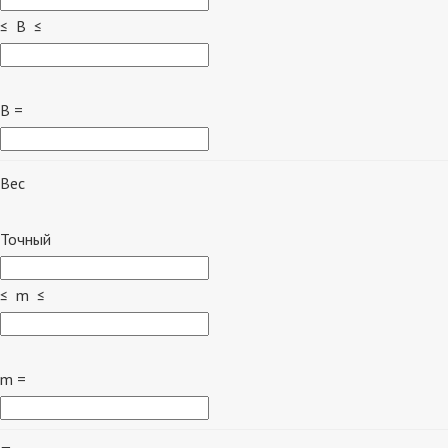
≤ B ≤
B =
Вес
Точный
≤ m ≤
m =