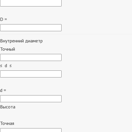
D =
Внутренний диаметр
Точный
≤ d ≤
d =
Высота
Точная