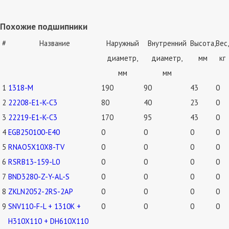
Похожие подшипники
#
Название
Наружный
Внутренний
Высота,
Вес,
диаметр,
диаметр,
мм
кг
мм
мм
1
1318-M
190
90
43
0
2
22208-E1-K-C3
80
40
23
0
3
22219-E1-K-C3
170
95
43
0
4
EGB250100-E40
0
0
0
0
5
RNAO5X10X8-TV
0
0
0
0
6
RSRB13-159-L0
0
0
0
0
7
BND3280-Z-Y-AL-S
0
0
0
0
8
ZKLN2052-2RS-2AP
0
0
0
0
9
SNV110-F-L + 1310K +
0
0
0
0
H310X110 + DH610X110