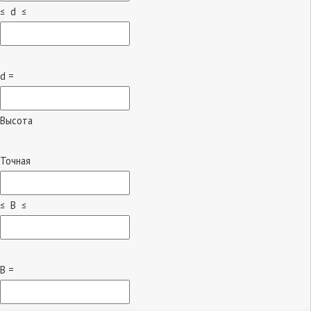
≤ d ≤
d =
Высота
Точная
≤ B ≤
B =