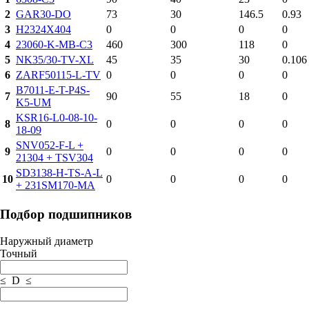
2
GAR30-DO
73
30
146.5
0.93
3
H2324X404
0
0
0
0
4
23060-K-MB-C3
460
300
118
0
5
NK35/30-TV-XL
45
35
30
0.106
6
ZARF50115-L-TV
0
0
0
0
B7011-E-T-P4S-
7
90
55
18
0
K5-UM
KSR16-L0-08-10-
8
0
0
0
0
18-09
SNV052-F-L +
9
0
0
0
0
21304 + TSV304
SD3138-H-TS-A-L
10
0
0
0
0
+ 231SM170-MA
Подбор подшипников
Наружный диаметр
Точный
≤ D ≤