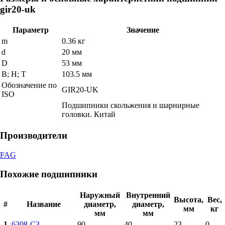
gir20-uk
Параметр
Значение
m
0.36 кг
d
20 мм
D
53 мм
В; Н; Т
103.5 мм
Обозначение по
GIR20-UK
ISO
Подшипники скольжения и шарнирные
головки. Китай
Производители
FAG
Похожие подшипники
Наружный
Внутренний
Высота,
Вес,
#
Название
диаметр,
диаметр,
мм
кг
мм
мм
1
6308-C3
90
40
23
0