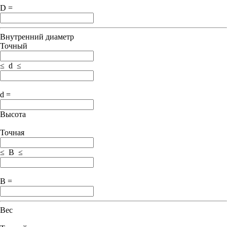
D =
Внутренний диаметр
Точный
≤ d ≤
d =
Высота
Точная
≤ B ≤
B =
Вес