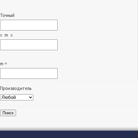
Точный
≤ m ≤
m =
Производитель
Поиск