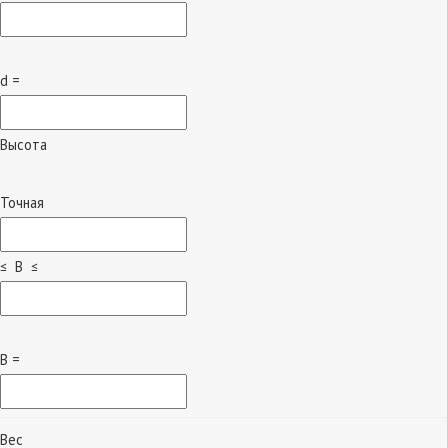
d =
Высота
Точная
≤ B ≤
B =
Вес