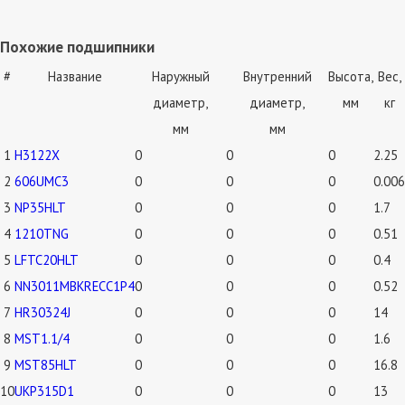
Похожие подшипники
#
Название
Наружный
Внутренний
Высота,
Вес,
диаметр,
диаметр,
мм
кг
мм
мм
1
H3122X
0
0
0
2.25
2
606UMC3
0
0
0
0.006
3
NP35HLT
0
0
0
1.7
4
1210TNG
0
0
0
0.51
5
LFTC20HLT
0
0
0
0.4
6
NN3011MBKRECC1P4
0
0
0
0.52
7
HR30324J
0
0
0
14
8
MST1.1/4
0
0
0
1.6
9
MST85HLT
0
0
0
16.8
10
UKP315D1
0
0
0
13