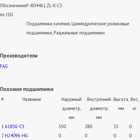
Обозначение
F-804461.ZL-K-C3
по ISO
Подшипники качения, Цилиндрические роликовые
подшипники, Радиальные подшипники
Производители
FAG
Похожие подшипники
#
Название
Наружный
Внутренний
Высота,
Вес,
диаметр,
диаметр,
мм
кг
мм
мм
1
61856-C3
350
280
33
0
2
H24096-HG
0
0
0
0