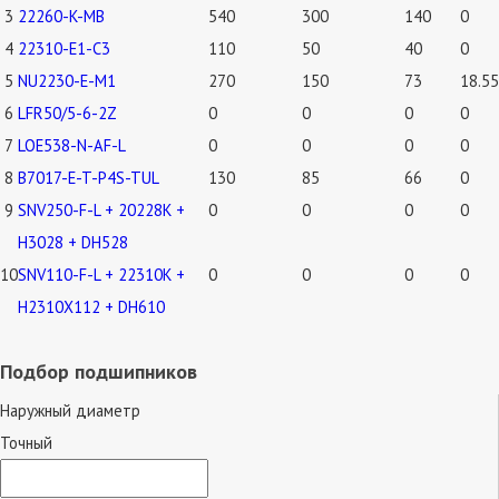
3
22260-K-MB
540
300
140
0
4
22310-E1-C3
110
50
40
0
5
NU2230-E-M1
270
150
73
18.55
6
LFR50/5-6-2Z
0
0
0
0
7
LOE538-N-AF-L
0
0
0
0
8
B7017-E-T-P4S-TUL
130
85
66
0
9
SNV250-F-L + 20228K +
0
0
0
0
H3028 + DH528
10
SNV110-F-L + 22310K +
0
0
0
0
H2310X112 + DH610
Подбор подшипников
Наружный диаметр
Точный