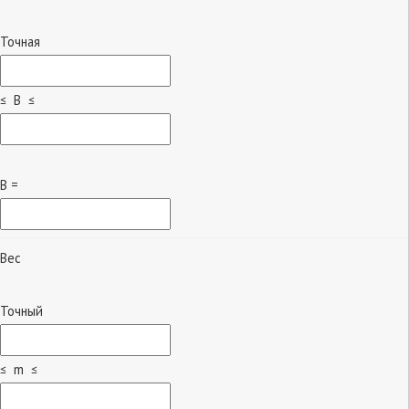
Точная
≤ B ≤
B =
Вес
Точный
≤ m ≤