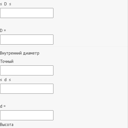
≤ D ≤
D =
Внутренний диаметр
Точный
≤ d ≤
d =
Высота