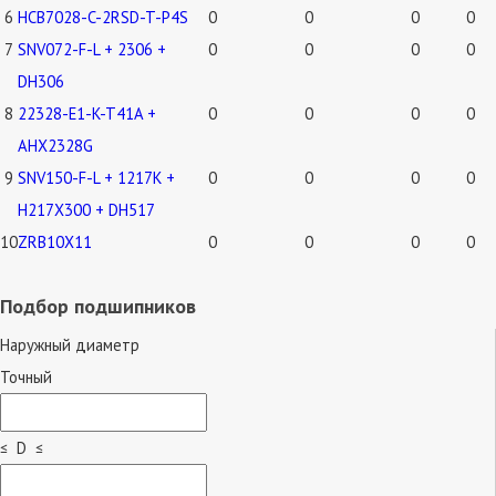
6
HCB7028-C-2RSD-T-P4S
0
0
0
0
7
SNV072-F-L + 2306 +
0
0
0
0
DH306
8
22328-E1-K-T41A +
0
0
0
0
AHX2328G
9
SNV150-F-L + 1217K +
0
0
0
0
H217X300 + DH517
10
ZRB10X11
0
0
0
0
Подбор подшипников
Наружный диаметр
Точный
≤ D ≤