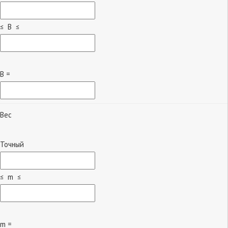
≤ B ≤
B =
Вес
Точный
≤ m ≤
m =