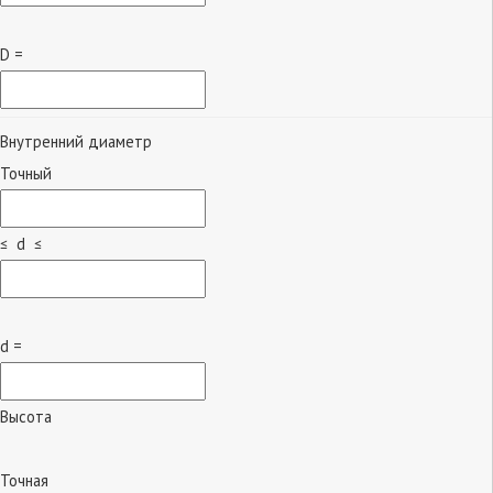
D =
Внутренний диаметр
Точный
≤ d ≤
d =
Высота
Точная