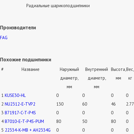
Радиальные шарикоподшипники
Производители
FAG
Похожие подшипники
#
Название
Наружный
Внутренний
Высота,
Вес,
диаметр,
диаметр,
мм
кг
мм
мм
1
KUSE30-HL
0
0
0
0
2
NU2312-E-TVP2
130
60
46
2.77
3
B71917-C-T-P4S
0
0
0
0
4
B7010-E-T-P4S-PUM
80
50
80
0
5
22334-K-MB + AH2334G
0
0
0
0