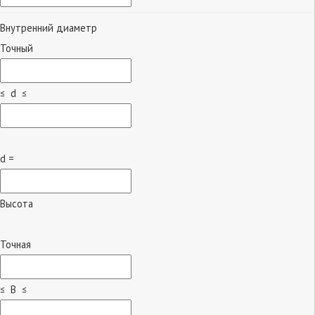
Внутренний диаметр
Точный
≤ d ≤
d =
Высота
Точная
≤ B ≤