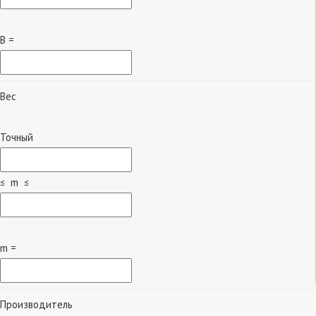
B =
Вес
Точный
≤ m ≤
m =
Производитель