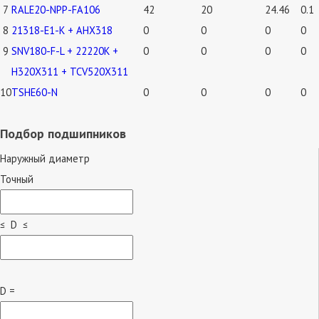
7
RALE20-NPP-FA106
42
20
24.46
0.1
8
21318-E1-K + AHX318
0
0
0
0
9
SNV180-F-L + 22220K +
0
0
0
0
H320X311 + TCV520X311
10
TSHE60-N
0
0
0
0
Подбор подшипников
Наружный диаметр
Точный
≤ D ≤
D =