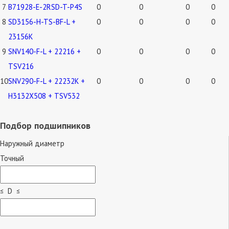
7
B71928-E-2RSD-T-P4S
0
0
0
0
8
SD3156-H-TS-BF-L +
0
0
0
0
23156K
9
SNV140-F-L + 22216 +
0
0
0
0
TSV216
10
SNV290-F-L + 22232K +
0
0
0
0
H3132X508 + TSV532
Подбор подшипников
Наружный диаметр
Точный
≤ D ≤