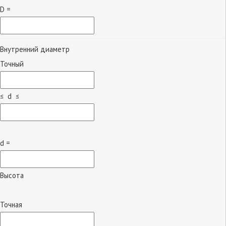
D =
Внутренний диаметр
Точный
≤ d ≤
d =
Высота
Точная