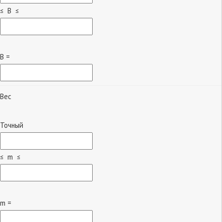
≤ B ≤
B =
Вес
Точный
≤ m ≤
m =