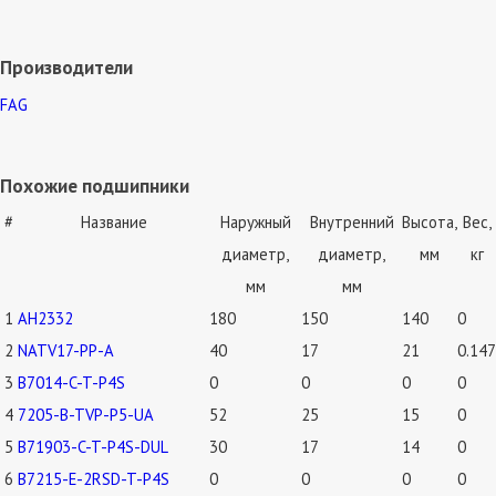
Производители
FAG
Похожие подшипники
#
Название
Наружный
Внутренний
Высота,
Вес,
диаметр,
диаметр,
мм
кг
мм
мм
1
AH2332
180
150
140
0
2
NATV17-PP-A
40
17
21
0.147
3
B7014-C-T-P4S
0
0
0
0
4
7205-B-TVP-P5-UA
52
25
15
0
5
B71903-C-T-P4S-DUL
30
17
14
0
6
B7215-E-2RSD-T-P4S
0
0
0
0