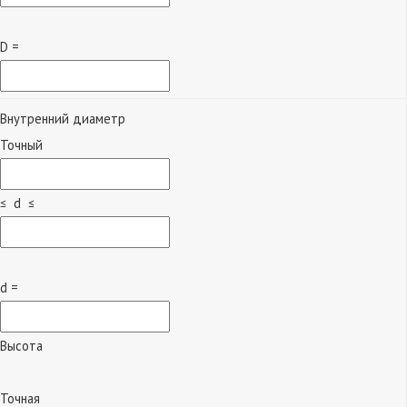
D =
Внутренний диаметр
Точный
≤ d ≤
d =
Высота
Точная