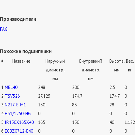
Производители
FAG
Похожие подшипники
#
Название
Наружный
Внутренний
Высота,
Вес,
диаметр,
диаметр,
мм
кг
мм
мм
1
MBL40
248
200
2.5
0
2
TSV526
27.125
174.7
174.7
0
3
N217-E-M1
150
85
28
0
4
H31/1250-HG
0
0
0
0
5
IR150X165X40
165
150
40
1.122
6
EGBZ0712-E40
0
0
0
0