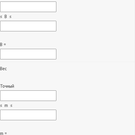
≤ B ≤
B =
Вес
Точный
≤ m ≤
m =