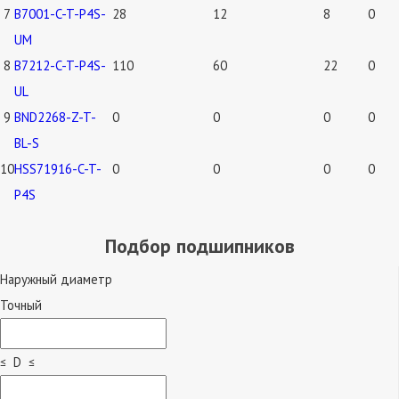
7
B7001-C-T-P4S-
28
12
8
0
UM
8
B7212-C-T-P4S-
110
60
22
0
UL
9
BND2268-Z-T-
0
0
0
0
BL-S
10
HSS71916-C-T-
0
0
0
0
P4S
Подбор подшипников
Наружный диаметр
Точный
≤ D ≤