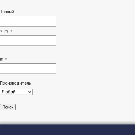
Точный
≤ m ≤
m =
Производитель
Поиск