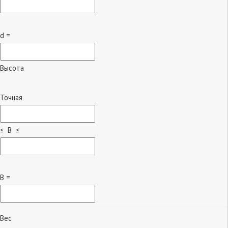
d =
Высота
Точная
≤ B ≤
B =
Вес