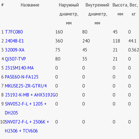
#
Название
Наружный
Внутренний
Высота,
Вес,
диаметр,
диаметр,
мм
кг
мм
мм
1
T7FC080
160
80
45
0
2
24048-E1
360
240
118
44.1
3
32009-XA
75
45
21
0.362
4
QJ307-TVP
80
35
21
0
5
231SM140-MA
0
0
0
0
6
PASE60-N-FA125
0
0
0
0
7
MKUSE25-ZR-GTRI/4
0
0
0
0
8
23192-K-MB + AHX3192G
0
0
0
0
9
SNV052-F-L + 1205 +
0
0
0
0
DH205
10
SNV072-F-L + 2306K +
0
0
0
0
H2306 + TCV606