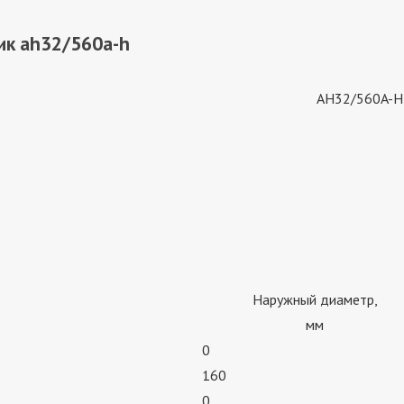
ик ah32/560a-h
AH32/560A-H
Наружный диаметр,
мм
0
160
0