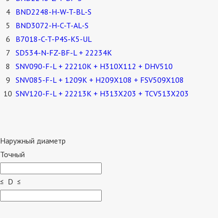
4
BND2248-H-W-T-BL-S
5
BND3072-H-C-T-AL-S
6
B7018-C-T-P4S-K5-UL
7
SD534-N-FZ-BF-L + 22234K
8
SNV090-F-L + 22210K + H310X112 + DHV510
9
SNV085-F-L + 1209K + H209X108 + FSV509X108
10
SNV120-F-L + 22213K + H313X203 + TCV513X203
Наружный диаметр
Точный
≤ D ≤