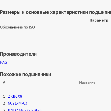
Размеры и основные характеристики подшипн
Параметр
Обозначение по ISO
Производители
FAG
Похожие подшипники
#
Название
1
ZRB6X8
2
6021-M-C3
3
BND2248-Z-T-BF-S