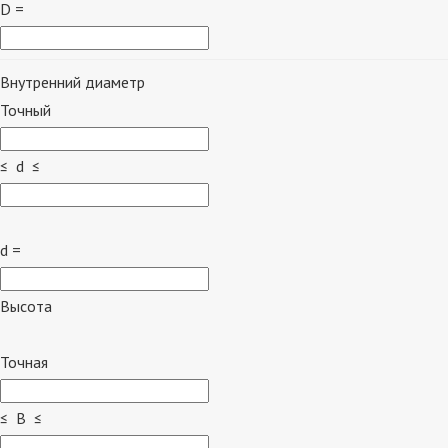
D =
Внутренний диаметр
Точный
≤ d ≤
d =
Высота
Точная
≤ B ≤