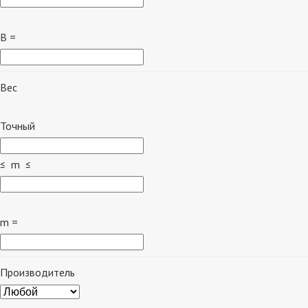
B =
Вес
Точный
≤ m ≤
m =
Производитель