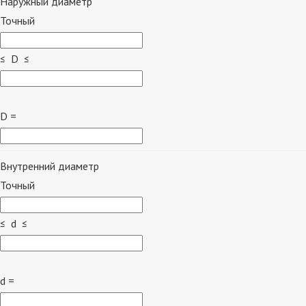
Наружный диаметр
Точный
≤ D ≤
D =
Внутренний диаметр
Точный
≤ d ≤
d =