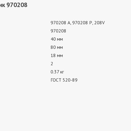
ик 970208
970208 А, 970208 Р, 208V
970208
40 мм
80 мм
18 мм
2
0.37 кг
ГОСТ 520-89