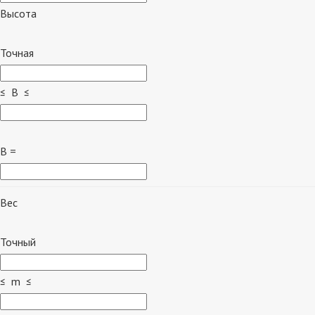
Высота
Точная
≤ B ≤
B =
Вес
Точный
≤ m ≤