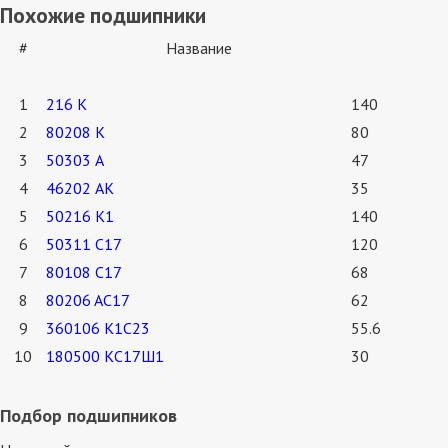
Похожие подшипники
#
Название
1
216 К
140
2
80208 К
80
3
50303 А
47
4
46202 АК
35
5
50216 К1
140
6
50311 С17
120
7
80108 С17
68
8
80206 AC17
62
9
360106 К1С23
55.6
10
180500 КС17Ш1
30
Подбор подшипников