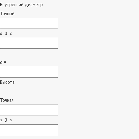
Внутренний диаметр
Точный
≤ d ≤
d =
Высота
Точная
≤ B ≤