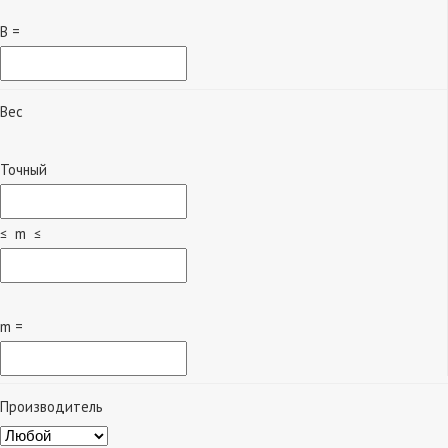
B =
Вес
Точный
≤ m ≤
m =
Производитель