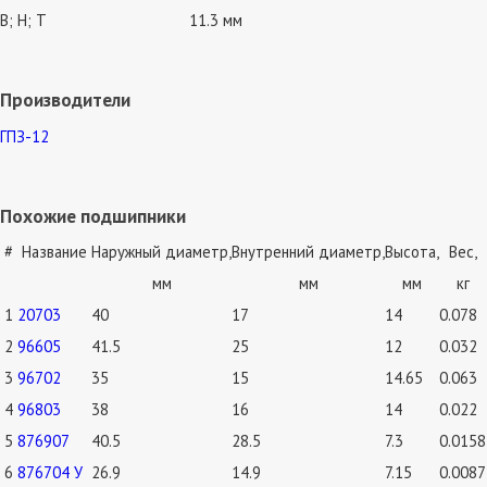
В; Н; Т
11.3 мм
Производители
ГПЗ-12
Похожие подшипники
#
Название
Наружный диаметр,
Внутренний диаметр,
Высота,
Вес,
мм
мм
мм
кг
1
20703
40
17
14
0.078
2
96605
41.5
25
12
0.032
3
96702
35
15
14.65
0.063
4
96803
38
16
14
0.022
5
876907
40.5
28.5
7.3
0.0158
6
876704 У
26.9
14.9
7.15
0.0087