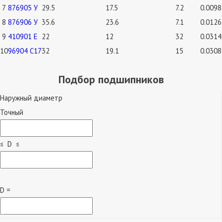
7
876905 У
29.5
17.5
7.2
0.0098
8
876906 У
35.6
23.6
7.1
0.0126
9
410901 Е
22
12
32
0.0314
10
96904 С17
32
19.1
15
0.0308
Подбор подшипников
Наружный диаметр
Точный
≤ D ≤
D =