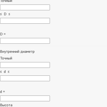
Точный
≤ D ≤
D =
Внутренний диаметр
Точный
≤ d ≤
d =
Высота