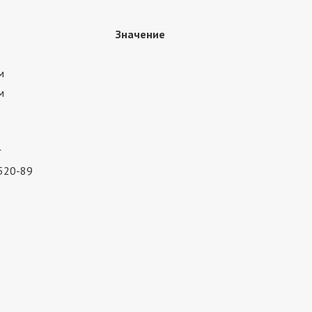
Значение
м
м
г
520-89