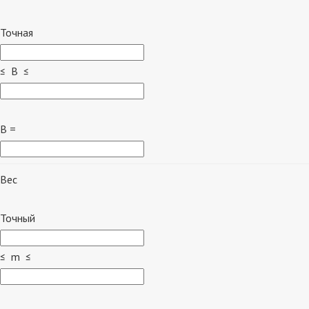
Точная
≤ B ≤
B =
Вес
Точный
≤ m ≤