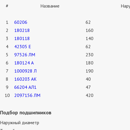
#
Название
Нар
1
60206
62
2
180218
160
3
180118
140
4
42305 E
62
5
97526 ЛМ
230
6
180124 А
180
7
1000928 Л
190
8
160203 АК
40
9
66204 АЛ1
47
10
2097156 ЛМ
420
Подбор подшипников
Наружный диаметр