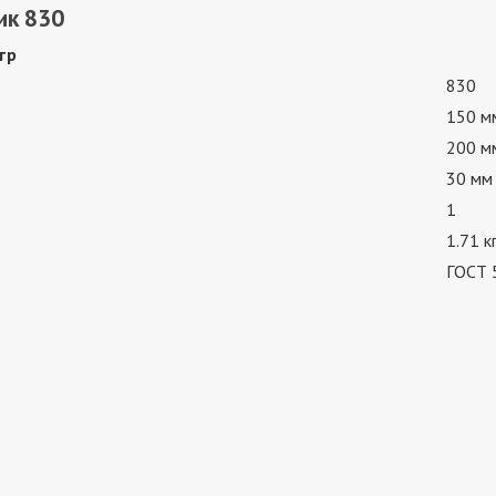
ик 830
тр
830
150 м
200 м
30 мм
1
1.71 к
ГОСТ 