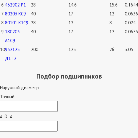
6
432902 Р1
28
14.6
15.6
0.1644
7
80203 КС9
40
17
12
0.0636
8
80101 К1С9
28
12
8
0.024
9
180203
40
17
12
0.0675
А1С9
10
932125
200
125
26
3.05
Д1Т2
Подбор подшипников
Наружный диаметр
Точный
≤ D ≤