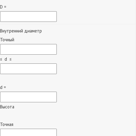
D =
Внутренний диаметр
Точный
≤ d ≤
d =
Высота
Точная