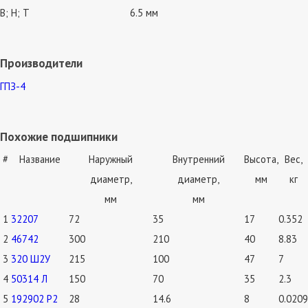
В; Н; Т
6.5 мм
Производители
ГПЗ-4
Похожие подшипники
#
Название
Наружный
Внутренний
Высота,
Вес,
диаметр,
диаметр,
мм
кг
мм
мм
1
32207
72
35
17
0.352
2
46742
300
210
40
8.83
3
320 Ш2У
215
100
47
7
4
50314 Л
150
70
35
2.3
5
192902 Р2
28
14.6
8
0.0209