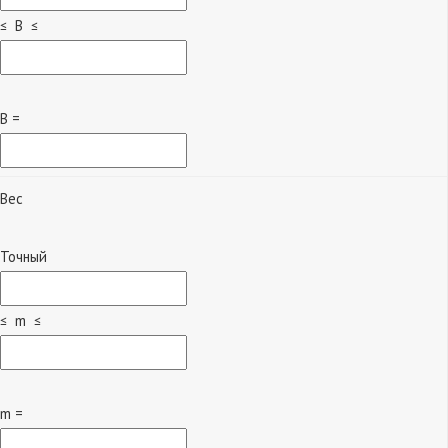
≤ B ≤
B =
Вес
Точный
≤ m ≤
m =