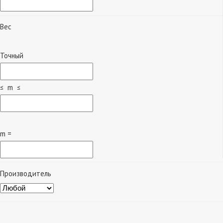
Вес
Точный
≤ m ≤
m =
Производитель