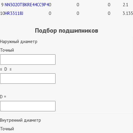
9
NN3020TBKRE44CC9P4
0
0
0
2.1
10
HR33118J
0
0
0
3.135
Подбор подшипников
Наружный диаметр
Точный
≤ D ≤
D =
Внутренний диаметр
Точный