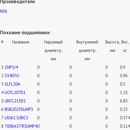
Производители
NSK
Похожие подшипники
#
Название
Наружный
Внутренний
Высота,
Вес,
диаметр,
диаметр,
мм
кг
мм
мм
1
CNP3/4
0
0
0
0.9
2
53407U
0
0
0
0.96
3
SLFL20A
0
0
0
0.3
4
UCFL207D1
0
0
0
1.25
5
UKFC215D1
0
0
0
6.85
6
BSB2025SUHP3
0
0
0
0.25
7
LRJA1.3/8JC3
0
0
0
0.374
8
7006A5TRSUMP4
0
0
0
0.114