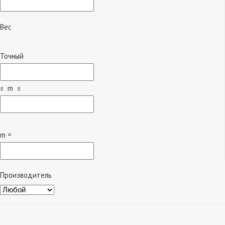
Вес
Точный
≤ m ≤
m =
Производитель