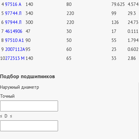
4
97516 А
140
80
79.625
4.574
5
97744 Л
340
220
99
29.3
6
97944 Л
300
220
126
24.73
7
4614906
47
30
17
0.111
8
97510 А1
90
50
55
1.794
9
2007112А
95
60
23
0.602
10
272313 М
140
65
33
2.86
Подбор подшипников
Наружный диаметр
Точный
≤ D ≤