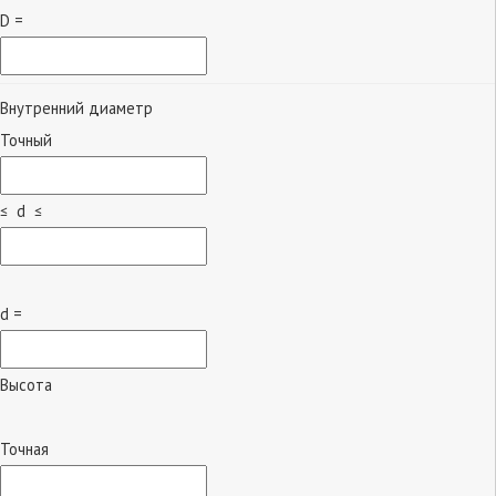
D =
Внутренний диаметр
Точный
≤ d ≤
d =
Высота
Точная