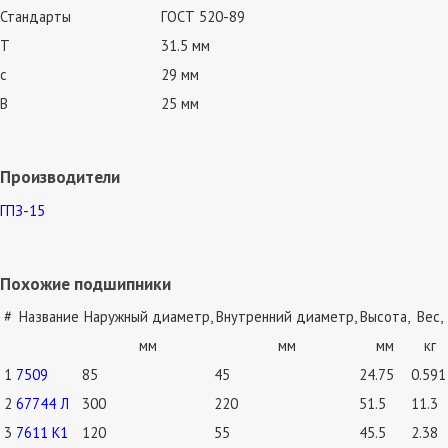
Стандарты
ГОСТ 520-89
T
31.5 мм
c
29 мм
B
25 мм
Производители
ГПЗ-15
Похожие подшипники
#
Название
Наружный диаметр,
Внутренний диаметр,
Высота,
Вес,
мм
мм
мм
кг
1
7509
85
45
24.75
0.591
2
67744 Л
300
220
51.5
11.3
3
7611 К1
120
55
45.5
2.38