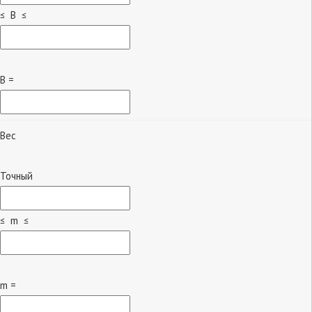
≤ B ≤
B =
Вес
Точный
≤ m ≤
m =