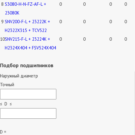
8
S3080-H-N-FZ-AF-L +
0
0
0
0
23080K
9
SNV200-F-L + 23222K +
0
0
0
0
H2322X315 + TCV522
10
SNV215-F-L + 23224K +
0
0
0
0
H2324X404 + FSV524X404
Подбор подшипников
Наружный диаметр
Точный
≤ D ≤
D =