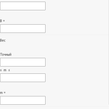
B =
Вес
Точный
≤ m ≤
m =