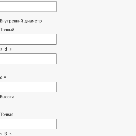
Внутренний диаметр
Точный
≤ d ≤
d =
Высота
Точная
≤ B ≤