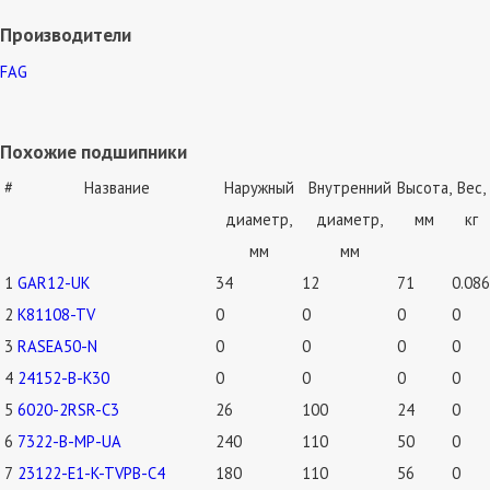
Производители
FAG
Похожие подшипники
#
Название
Наружный
Внутренний
Высота,
Вес,
диаметр,
диаметр,
мм
кг
мм
мм
1
GAR12-UK
34
12
71
0.086
2
K81108-TV
0
0
0
0
3
RASEA50-N
0
0
0
0
4
24152-B-K30
0
0
0
0
5
6020-2RSR-C3
26
100
24
0
6
7322-B-MP-UA
240
110
50
0
7
23122-E1-K-TVPB-C4
180
110
56
0