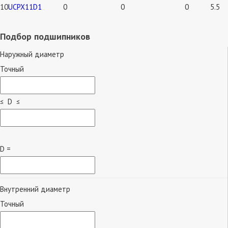
10
UCPX11D1
0
0
0
5.5
Подбор подшипников
Наружный диаметр
Точный
≤ D ≤
D =
Внутренний диаметр
Точный