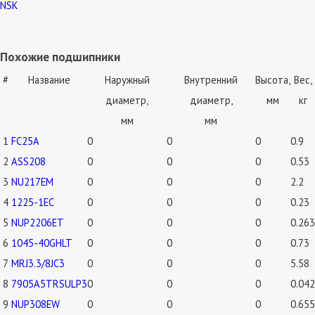
NSK
Похожие подшипники
#
Название
Наружный
Внутренний
Высота,
Вес,
диаметр,
диаметр,
мм
кг
мм
мм
1
FC25A
0
0
0
0.9
2
ASS208
0
0
0
0.53
3
NU217EM
0
0
0
2.2
4
1225-1EC
0
0
0
0.23
5
NUP2206ET
0
0
0
0.263
6
1045-40GHLT
0
0
0
0.73
7
MRJ3.3/8JC3
0
0
0
5.58
8
7905A5TRSULP3
0
0
0
0.042
9
NUP308EW
0
0
0
0.655