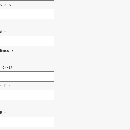
≤ d ≤
d =
Высота
Точная
≤ B ≤
B =