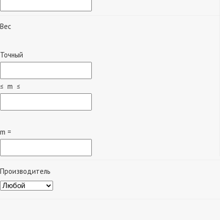
Вес
Точный
≤ m ≤
m =
Производитель