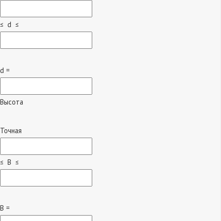
≤ d ≤
d =
Высота
Точная
≤ B ≤
B =