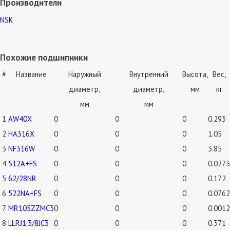
Производители
NSK
Похожие подшипники
#
Название
Наружный
Внутренний
Высота,
Вес,
диаметр,
диаметр,
мм
кг
мм
мм
1
AW40X
0
0
0
0.293
2
HA316X
0
0
0
1.05
3
NF316W
0
0
0
3.85
4
512A+FS
0
0
0
0.0273
5
62/28NR
0
0
0
0.172
6
522NA+FS
0
0
0
0.0762
7
MR105ZZMC3
0
0
0
0.0012
8
LLRJ1.3/8JC3
0
0
0
0.371