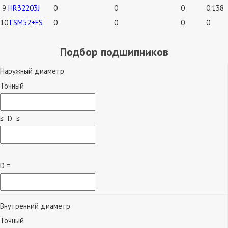
9
HR32203J
0
0
0
0.138
10
TSM52+FS
0
0
0
0
Подбор подшипников
Наружный диаметр
Точный
≤ D ≤
D =
Внутренний диаметр
Точный