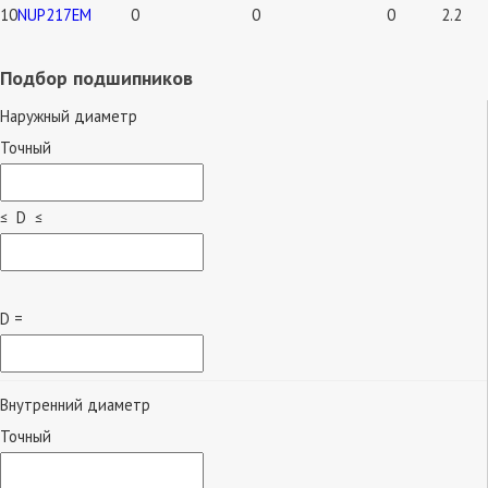
10
NUP217EM
0
0
0
2.2
Подбор подшипников
Наружный диаметр
Точный
≤ D ≤
D =
Внутренний диаметр
Точный