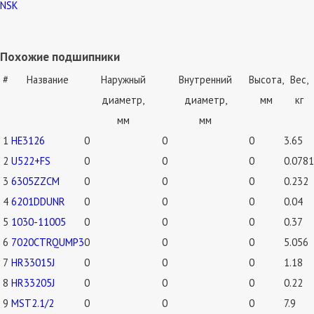
NSK
Похожие подшипники
#
Название
Наружный
Внутренний
Высота,
Вес,
диаметр,
диаметр,
мм
кг
мм
мм
1
HE3126
0
0
0
3.65
2
U522+FS
0
0
0
0.0781
3
6305ZZCM
0
0
0
0.232
4
6201DDUNR
0
0
0
0.04
5
1030-11005
0
0
0
0.37
6
7020CTRQUMP3
0
0
0
5.056
7
HR33015J
0
0
0
1.18
8
HR33205J
0
0
0
0.22
9
MST2.1/2
0
0
0
7.9