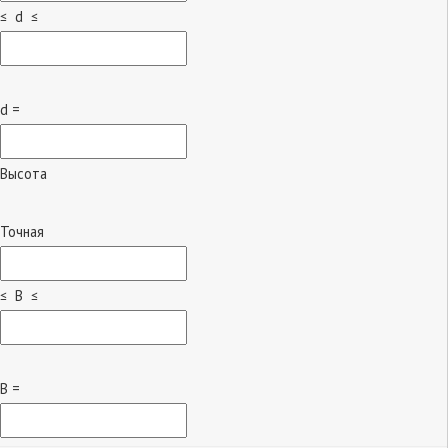
≤ d ≤
d =
Высота
Точная
≤ B ≤
B =