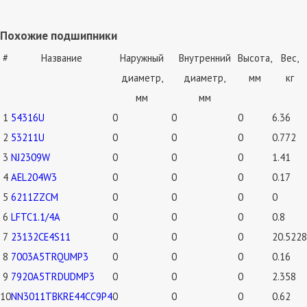
Похожие подшипники
#
Название
Наружный
Внутренний
Высота,
Вес,
диаметр,
диаметр,
мм
кг
мм
мм
1
54316U
0
0
0
6.36
2
53211U
0
0
0
0.772
3
NJ2309W
0
0
0
1.41
4
AEL204W3
0
0
0
0.17
5
6211ZZCM
0
0
0
0
6
LFTC1.1/4A
0
0
0
0.8
7
23132CE4S11
0
0
0
20.5228
8
7003A5TRQUMP3
0
0
0
0.16
9
7920A5TRDUDMP3
0
0
0
2.358
10
NN3011TBKRE44CC9P4
0
0
0
0.62