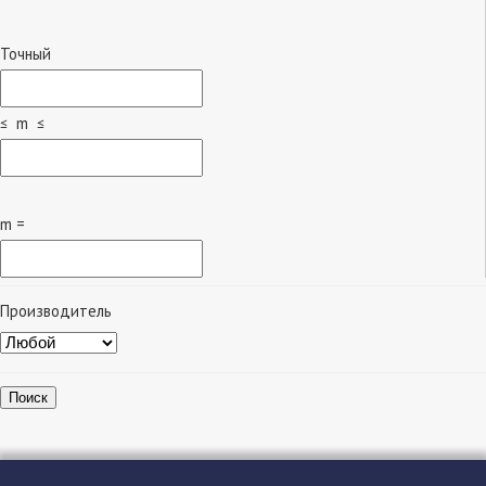
Точный
≤ m ≤
m =
Производитель
Поиск