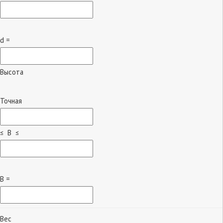
d =
Высота
Точная
≤ B ≤
B =
Вес