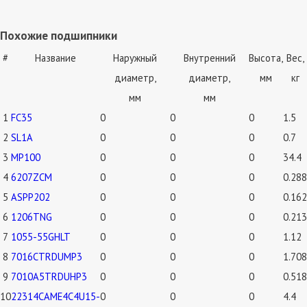
Похожие подшипники
#
Название
Наружный
Внутренний
Высота,
Вес,
диаметр,
диаметр,
мм
кг
мм
мм
1
FC35
0
0
0
1.5
2
SL1A
0
0
0
0.7
3
MP100
0
0
0
34.4
4
6207ZCM
0
0
0
0.288
5
ASPP202
0
0
0
0.162
6
1206TNG
0
0
0
0.213
7
1055-55GHLT
0
0
0
1.12
8
7016CTRDUMP3
0
0
0
1.708
9
7010A5TRDUHP3
0
0
0
0.518
10
22314CAME4C4U15-
0
0
0
4.4