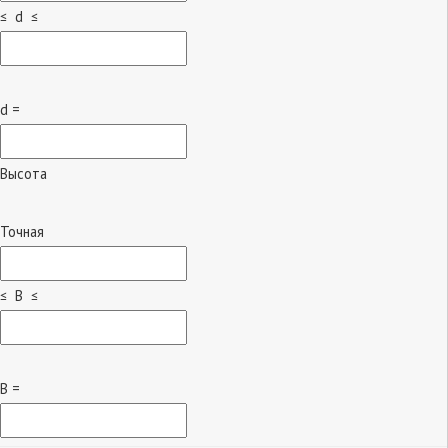
≤ d ≤
d =
Высота
Точная
≤ B ≤
B =