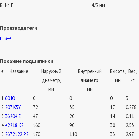
В; Н; Т
4/5 мм
Производители
ГПЗ-4
Похожие подшипники
#
Название
Наружный
Внутренний
Высота,
Вес,
диаметр,
диаметр,
мм
кг
мм
мм
1
60 Ю
0
0
0
3
2
207 К5У
72
35
17
0.278
3
36204 Е
47
20
14
0.11
4
42218 К2
160
90
30
2.53
5
2672122 Р2
170
110
33
2.97