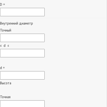
D =
Внутренний диаметр
Точный
≤ d ≤
d =
Высота
Точная