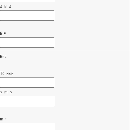
≤ B ≤
B =
Вес
Точный
≤ m ≤
m =