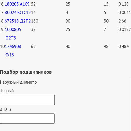
6
180205 А1С9
52
25
15
0.128
7
80024 ЮТС19
13
4
5
0.0031
8
672518 Д2Т2
160
90
30
2.66
9
1000805
37
25
7
0.0197
Ю2Т3
10
1246908
62
40
48
0.484
КУ13
Подбор подшипников
Наружный диаметр
Точный
≤ D ≤