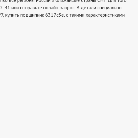
во все регионы России и ближайшие страны СНГ. Для того
2-41 или отправьте онлайн-запрос. В детали специально
7, купить подшипник 6317c3e, с такими характеристиками