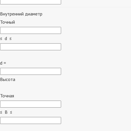
Внутренний диаметр
Точный
≤ d ≤
d =
Высота
Точная
≤ B ≤