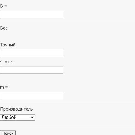
B =
Вес
Точный
≤ m ≤
m =
Производитель
Поиск