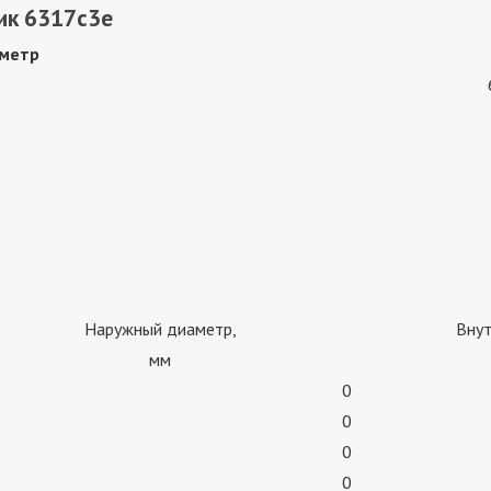
ик 6317c3e
метр
Наружный диаметр,
Внут
мм
0
0
0
0