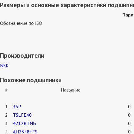
Размеры и основные характеристики подшипн
Пара
Обозначение по ISO
Производители
NSK
Похожие подшипники
#
Название
1
35P
0
2
TSLFE40
0
3
4212BTNG
0
4
AH2348+FS
0