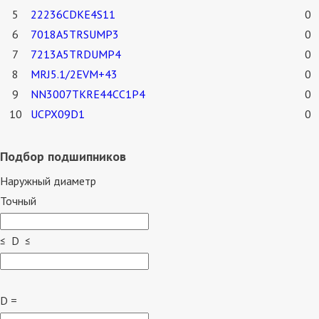
5
22236CDKE4S11
0
6
7018A5TRSUMP3
0
7
7213A5TRDUMP4
0
8
MRJ5.1/2EVM+43
0
9
NN3007TKRE44CC1P4
0
10
UCPX09D1
0
Подбор подшипников
Наружный диаметр
Точный
≤ D ≤
D =