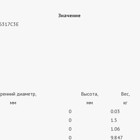
Значение
6317C3E
ренний диаметр,
Высота,
Вес,
мм
мм
кг
0
0.03
0
1.5
0
1.06
0
9.847