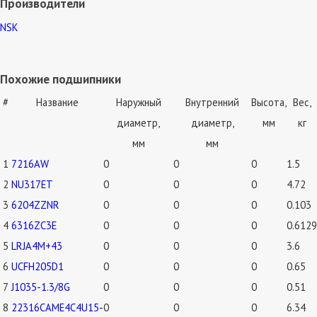
Производители
NSK
Похожие подшипники
#
Название
Наружный
Внутренний
Высота,
Вес,
диаметр,
диаметр,
мм
кг
мм
мм
1
7216AW
0
0
0
1.5
2
NU317ET
0
0
0
4.72
3
6204ZZNR
0
0
0
0.103
4
6316ZC3E
0
0
0
0.6129
5
LRJA4M+43
0
0
0
3.6
6
UCFH205D1
0
0
0
0.65
7
J1035-1.3/8G
0
0
0
0.51
8
22316CAME4C4U15-
0
0
0
6.34