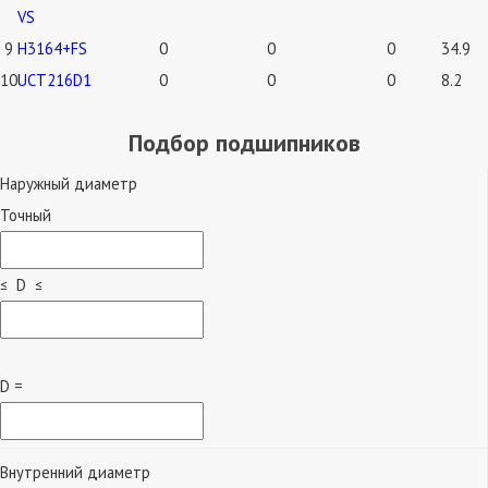
VS
9
H3164+FS
0
0
0
34.9
10
UCT216D1
0
0
0
8.2
Подбор подшипников
Наружный диаметр
Точный
≤ D ≤
D =
Внутренний диаметр