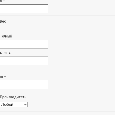
B =
Вес
Точный
≤ m ≤
m =
Производитель