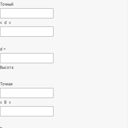
Точный
≤ d ≤
d =
Высота
Точная
≤ B ≤