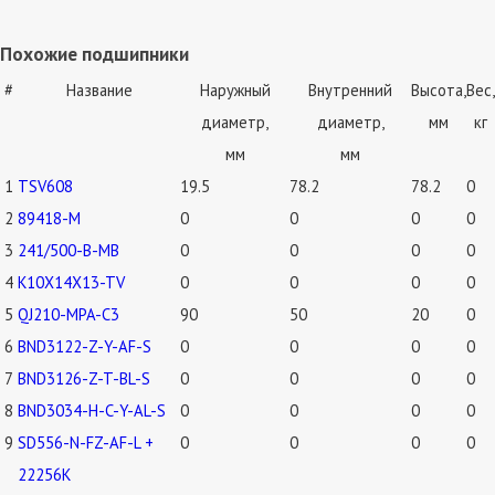
Похожие подшипники
#
Название
Наружный
Внутренний
Высота,
Вес,
диаметр,
диаметр,
мм
кг
мм
мм
1
TSV608
19.5
78.2
78.2
0
2
89418-M
0
0
0
0
3
241/500-B-MB
0
0
0
0
4
K10X14X13-TV
0
0
0
0
5
QJ210-MPA-C3
90
50
20
0
6
BND3122-Z-Y-AF-S
0
0
0
0
7
BND3126-Z-T-BL-S
0
0
0
0
8
BND3034-H-C-Y-AL-S
0
0
0
0
9
SD556-N-FZ-AF-L +
0
0
0
0
22256K