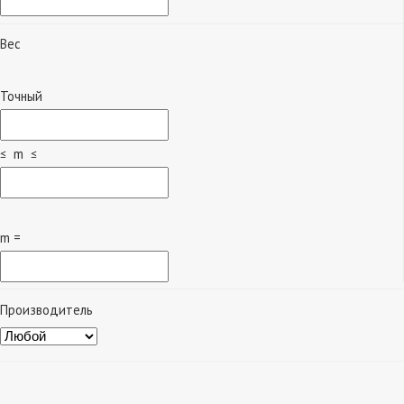
Вес
Точный
≤ m ≤
m =
Производитель