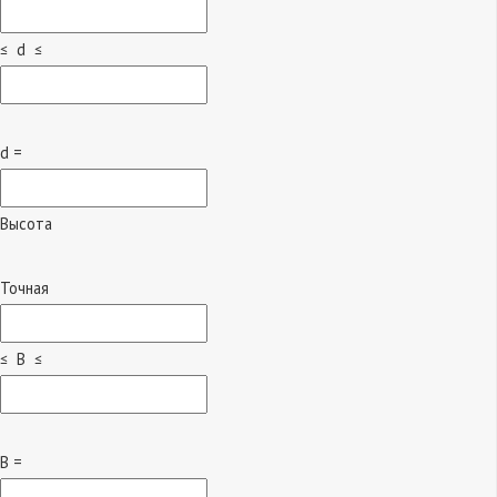
≤ d ≤
d =
Высота
Точная
≤ B ≤
B =