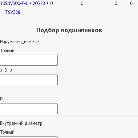
10
SNV300-F-L + 20328 +
0
0
0
0
TSV328
Подбор подшипников
Наружный диаметр
Точный
≤ D ≤
D =
Внутренний диаметр
Точный