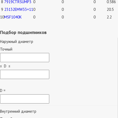
8
7919CTRSUMP3
0
0
0
0.586
9
23132EMW33+11
0
0
0
20.5
10
MSF1040K
0
0
0
2.2
Подбор подшипников
Наружный диаметр
Точный
≤ D ≤
D =
Внутренний диаметр