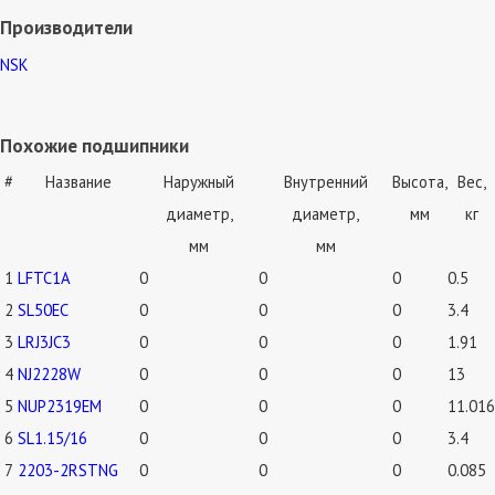
Производители
NSK
Похожие подшипники
#
Название
Наружный
Внутренний
Высота,
Вес,
диаметр,
диаметр,
мм
кг
мм
мм
1
LFTC1A
0
0
0
0.5
2
SL50EC
0
0
0
3.4
3
LRJ3JC3
0
0
0
1.91
4
NJ2228W
0
0
0
13
5
NUP2319EM
0
0
0
11.016
6
SL1.15/16
0
0
0
3.4
7
2203-2RSTNG
0
0
0
0.085