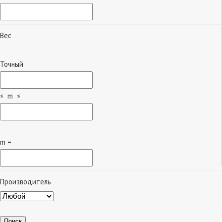
Вес
Точный
≤ m ≤
m =
Производитель
Поиск