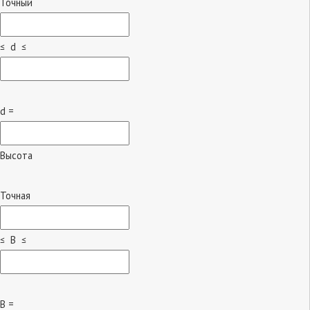
Точный
≤ d ≤
d =
Высота
Точная
≤ B ≤
B =